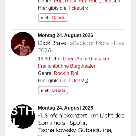
Genre:
Pop
,
Rock
,
Pop Rock
,
Deutsch
Hier gibts die
Tickets!
mehr Details
Montag 24. August 2026
Dick Brave
•
»Back for More - Live
2026«
19:30 Uhr |
Open-Air
in
Dinslaken
,
Freilichtbühne Burgtheater
Genre:
Rock`n`Roll
Hier gibts die
Tickets!
mehr Details
Montag 24. August 2026
»1. Sinfoniekonzert - Im Licht des
Sommers - Spohr,
Tschaikowsky, Gubaidulina,