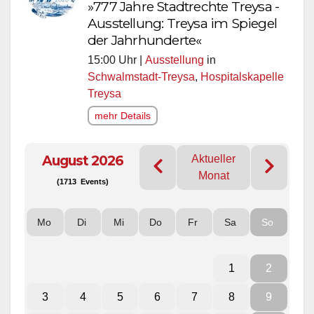
»777 Jahre Stadtrechte Treysa -
Ausstellung: Treysa im Spiegel
der Jahrhunderte«
15:00 Uhr |
Ausstellung
in
Schwalmstadt-Treysa
,
Hospitalskapelle
Treysa
mehr Details
August 2026
Aktueller
Monat
(1713 Events)
Mo
Di
Mi
Do
Fr
Sa
So
1
2
3
4
5
6
7
8
9