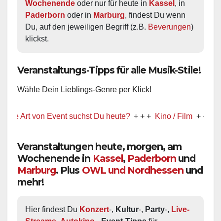
Wochenende
 oder nur für heute in 
Kassel
, in 
Paderborn
 oder in 
Marburg
, findest Du wenn 
Du, auf den jeweiligen Begriff (z.B. 
Beverungen
) 
klickst.
Veranstaltungs-Tipps für alle Musik-Stile!
Wähle Dein Lieblings-Genre per Klick!
rt von Event suchst Du heute?
+ + +
Kino / Film
+ + +
Ww präs
Veranstaltungen heute, morgen, am
Wochenende in
Kassel
,
Paderborn
und
Marburg
. Plus
OWL und Nordhessen
und
mehr!
Hier findest Du 
Konzert
-, 
Kultur
-, 
Party
-, 
Live-