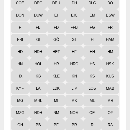
COE
DEG
DEU
DH
DLG
DO
DON
DÜW
EI
EIC
EM
ESW
F
FB
FD
FFB
FG
FR
FRI
GI
GÖ
GT
H
HAM
HD
HDH
HEF
HF
HH
HM
HN
HOL
HR
HRO
HS
HSK
HX
KB
KLE
KN
KS
KUS
KYF
LA
LDK
LIP
LOS
MAB
MG
MHL
MI
MK
ML
MR
MZG
NDH
NM
NOM
OE
OF
OH
PB
PF
PR
R
RA