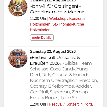
Samstag 22. August 2026
»Ich will für G’tt singen! –
Gemeinsam musizieren«
11:00 Uhr |
Workshop
/
Konzert
in
Holzminden
,
St.-Thomas-Kirche
Holzminden
mehr Details
Samstag 22. August 2026
»Festivalkult Umsonst &
Draußen 2026«
•
Bibiza, Team
Scheisse, Coca Candy, Yung
Died, Dirty Chucks & Friends,
Nüchtern Unerträglich, Erection,
Occrasy, Briefbombe, Kodder,
Gen Null, Supervan, Zerolap,
Empty Bones, Tone:Shift
11:00 Uhr |
Festival
/
Konzert
in
Porta