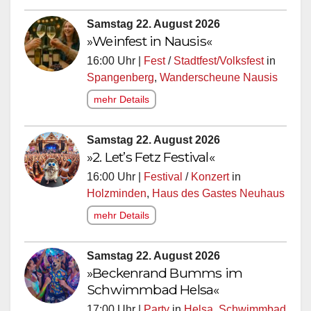
Samstag 22. August 2026
»Weinfest in Nausis«
16:00 Uhr |
Fest
/
Stadtfest/Volksfest
in
Spangenberg
,
Wanderscheune Nausis
mehr Details
Samstag 22. August 2026
»2. Let’s Fetz Festival«
16:00 Uhr |
Festival
/
Konzert
in
Holzminden
,
Haus des Gastes Neuhaus
mehr Details
Samstag 22. August 2026
»Beckenrand Bumms im
Schwimmbad Helsa«
17:00 Uhr |
Party
in
Helsa
,
Schwimmbad