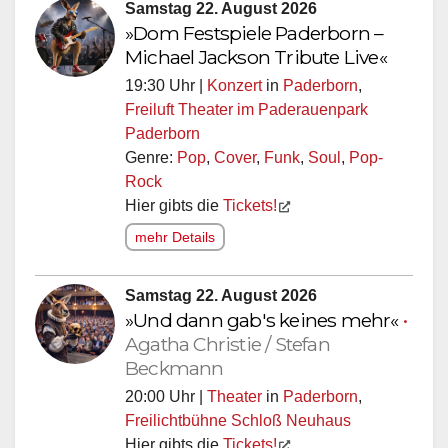
Samstag 22. August 2026
»Dom Festspiele Paderborn –
Michael Jackson Tribute Live«
19:30 Uhr |
Konzert
in
Paderborn
,
Freiluft Theater im Paderauenpark
Paderborn
Genre:
Pop
,
Cover
,
Funk
,
Soul
,
Pop-
Rock
Hier gibts die
Tickets!
mehr Details
Samstag 22. August 2026
»Und dann gab's keines mehr«
•
Agatha Christie / Stefan
Beckmann
20:00 Uhr |
Theater
in
Paderborn
,
Freilichtbühne Schloß Neuhaus
Hier gibts die
Tickets!