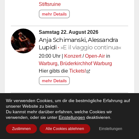
Stiftsruine
mehr Details
Samstag 22. August 2026
Anja Schimanski, Alessandra
Lupidi
•
»E il viaggio continua«
20:00 Uhr |
Konzert
/
Open-Air
in
Warburg
,
Brüderkirchhof Warburg
Hier gibts die
Tickets!
mehr Details
Samstag 22. August 2026
Wir verwenden Cookies, um dir die bestmögliche Erfahrung auf
Santiano
•
»Da braut sich was
unserer Website zu bieten.
Du kannst mehr darüber erfahren, welche Cookies wir
zusammen - Open Air 2026«
verwenden, oder sie unter
Einstellungen
deaktivieren.
20:00 Uhr |
Open-Air
/
Konzert
in
Goslar
,
Zustimmen
Alle Cookies ablehnen
Einstellungen
Kaiserpfalz Goslar
Genre:
Shanty-Rock