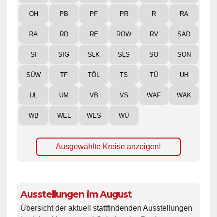
OH
PB
PF
PR
R
RA
RA
RD
RE
ROW
RV
SAD
SI
SIG
SLK
SLS
SO
SON
SÜW
TF
TÖL
TS
TÜ
UH
UL
UM
VB
VS
WAF
WAK
WB
WEL
WES
WÜ
Ausgewählte Kreise anzeigen!
Ausstellungen im August
Übersicht der aktuell stattfindenden Ausstellungen