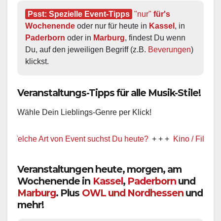
Psst: Spezielle Event-Tipps
"nur"
 für's 
Wochenende
 oder nur für heute in 
Kassel
, in 
Paderborn
 oder in 
Marburg
, findest Du wenn 
Du, auf den jeweiligen Begriff (z.B. 
Beverungen
) 
klickst.
Veranstaltungs-Tipps für alle Musik-Stile!
Wähle Dein Lieblings-Genre per Klick!
elche Art von Event suchst Du heute?
+ + +
Kino / Film
+ + +
Veranstaltungen heute, morgen, am
Wochenende in
Kassel
,
Paderborn
und
Marburg
. Plus
OWL und Nordhessen
und
mehr!