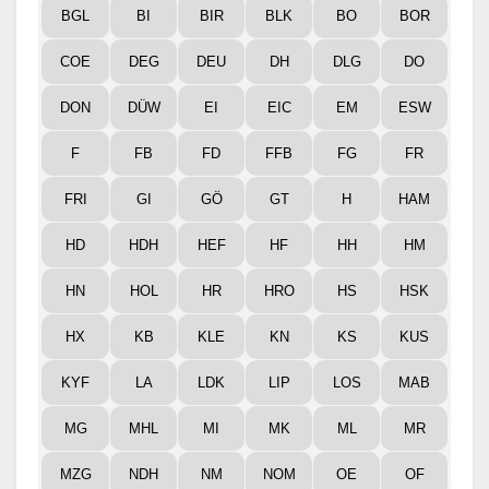
BGL
BI
BIR
BLK
BO
BOR
COE
DEG
DEU
DH
DLG
DO
DON
DÜW
EI
EIC
EM
ESW
F
FB
FD
FFB
FG
FR
FRI
GI
GÖ
GT
H
HAM
HD
HDH
HEF
HF
HH
HM
HN
HOL
HR
HRO
HS
HSK
HX
KB
KLE
KN
KS
KUS
KYF
LA
LDK
LIP
LOS
MAB
MG
MHL
MI
MK
ML
MR
MZG
NDH
NM
NOM
OE
OF