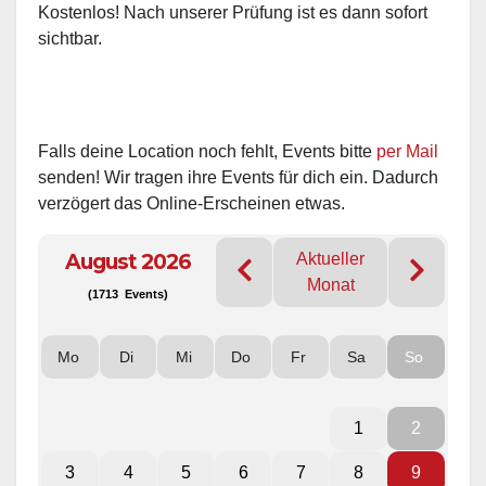
Kostenlos! Nach unserer Prüfung ist es dann sofort
sichtbar.
Falls deine Location noch fehlt, Events bitte
per Mail
senden! Wir tragen ihre Events für dich ein. Dadurch
verzögert das Online-Erscheinen etwas.
August 2026
Aktueller
Monat
(1713 Events)
Mo
Di
Mi
Do
Fr
Sa
So
1
2
3
4
5
6
7
8
9