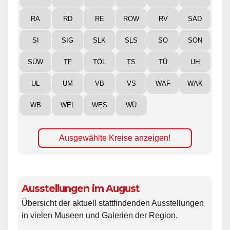
RA
RD
RE
ROW
RV
SAD
SI
SIG
SLK
SLS
SO
SON
SÜW
TF
TÖL
TS
TÜ
UH
UL
UM
VB
VS
WAF
WAK
WB
WEL
WES
WÜ
Ausgewählte Kreise anzeigen!
Ausstellungen im August
Übersicht der aktuell stattfindenden Ausstellungen
in vielen Museen und Galerien der Region.