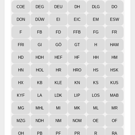
COE
DEG
DEU
DH
DLG
DO
DON
DÜW
EI
EIC
EM
ESW
F
FB
FD
FFB
FG
FR
FRI
GI
GÖ
GT
H
HAM
HD
HDH
HEF
HF
HH
HM
HN
HOL
HR
HRO
HS
HSK
HX
KB
KLE
KN
KS
KUS
KYF
LA
LDK
LIP
LOS
MAB
MG
MHL
MI
MK
ML
MR
MZG
NDH
NM
NOM
OE
OF
OH
PB
PF
PR
R
RA