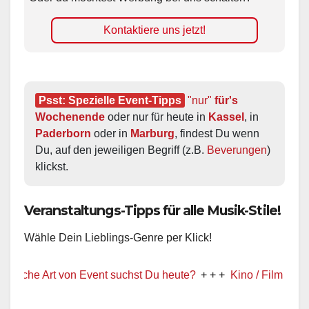
Kontaktiere uns jetzt!
Psst: Spezielle Event-Tipps
"nur"
 für's 
Wochenende
 oder nur für heute in 
Kassel
, in 
Paderborn
 oder in 
Marburg
, findest Du wenn 
Du, auf den jeweiligen Begriff (z.B. 
Beverungen
) 
klickst.
Veranstaltungs-Tipps für alle Musik-Stile!
Wähle Dein Lieblings-Genre per Klick!
t von Event suchst Du heute?
+ + +
Kino / Film
+ + +
Ww präse