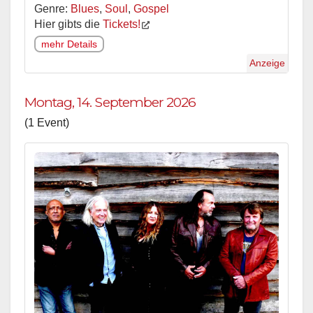
Genre:
Blues
,
Soul
,
Gospel
Hier gibts die
Tickets!
mehr Details
Anzeige
Montag, 14. September 2026
(1 Event)