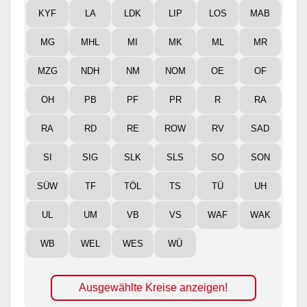
KYF
LA
LDK
LIP
LOS
MAB
MG
MHL
MI
MK
ML
MR
MZG
NDH
NM
NOM
OE
OF
OH
PB
PF
PR
R
RA
RA
RD
RE
ROW
RV
SAD
SI
SIG
SLK
SLS
SO
SON
SÜW
TF
TÖL
TS
TÜ
UH
UL
UM
VB
VS
WAF
WAK
WB
WEL
WES
WÜ
Ausgewählte Kreise anzeigen!