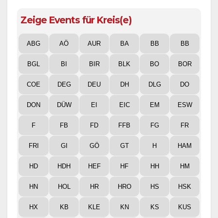
Zeige Events für Kreis(e)
ABG
AÖ
AUR
BA
BB
BB
BGL
BI
BIR
BLK
BO
BOR
COE
DEG
DEU
DH
DLG
DO
DON
DÜW
EI
EIC
EM
ESW
F
FB
FD
FFB
FG
FR
FRI
GI
GÖ
GT
H
HAM
HD
HDH
HEF
HF
HH
HM
HN
HOL
HR
HRO
HS
HSK
HX
KB
KLE
KN
KS
KUS