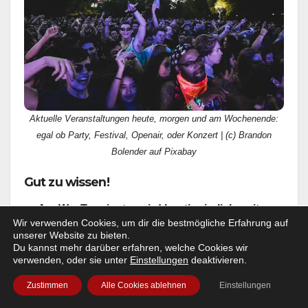
Aktuelle Veranstaltungen heute, morgen und am Wochenende:
egal ob Party, Festival, Openair, oder Konzert | (c) Brandon
Bolender auf Pixabay
Gut zu wissen!
Am Ww-Terminator wird kontinuierlich weiter
Wir verwenden Cookies, um dir die bestmögliche Erfahrung auf
gearbeitet.
Sprich: Layout und Funktionalität
unserer Website zu bieten.
werden stetig weiter entwickelt. Dabei freuen wir
Du kannst mehr darüber erfahren, welche Cookies wir
uns auch über Eure Ratschläge, bzw Kritik!
verwenden, oder sie unter
Einstellungen
deaktivieren.
Wenn Dir unser kostenloser Service gefällt und Du
Zustimmen
Alle Cookies ablehnen
Einstellungen
uns unterstützen willst, damit es Wildwechsel.de
auch in der Zukunft noch gibt – und sei es nur mit