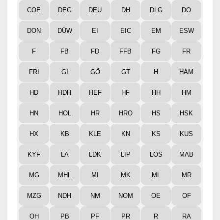
COE
DEG
DEU
DH
DLG
DO
DON
DÜW
EI
EIC
EM
ESW
F
FB
FD
FFB
FG
FR
FRI
GI
GÖ
GT
H
HAM
HD
HDH
HEF
HF
HH
HM
HN
HOL
HR
HRO
HS
HSK
HX
KB
KLE
KN
KS
KUS
KYF
LA
LDK
LIP
LOS
MAB
MG
MHL
MI
MK
ML
MR
MZG
NDH
NM
NOM
OE
OF
OH
PB
PF
PR
R
RA