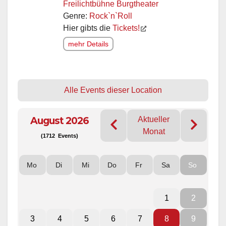
Freilichtbühne Burgtheater
Genre:
Rock`n`Roll
Hier gibts die
Tickets!
mehr Details
Alle Events dieser Location
August 2026
Aktueller
Monat
(1712 Events)
Mo
Di
Mi
Do
Fr
Sa
So
1
2
3
4
5
6
7
8
9