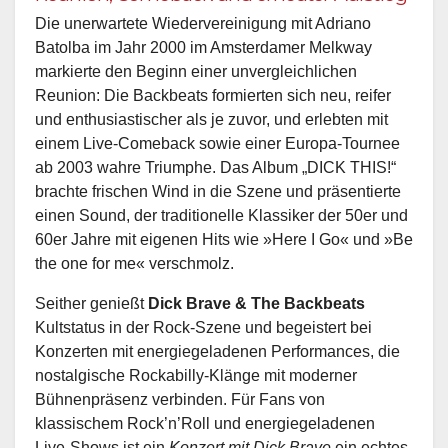
Die unerwartete Wiedervereinigung mit Adriano
Batolba im Jahr 2000 im Amsterdamer Melkway
markierte den Beginn einer unvergleichlichen
Reunion: Die Backbeats formierten sich neu, reifer
und enthusiastischer als je zuvor, und erlebten mit
einem Live-Comeback sowie einer Europa-Tournee
ab 2003 wahre Triumphe. Das Album „DICK THIS!“
brachte frischen Wind in die Szene und präsentierte
einen Sound, der traditionelle Klassiker der 50er und
60er Jahre mit eigenen Hits wie »Here I Go« und »Be
the one for me« verschmolz.
Seither genießt
Dick Brave & The Backbeats
Kultstatus in der Rock-Szene und begeistert bei
Konzerten mit energiegeladenen Performances, die
nostalgische Rockabilly-Klänge mit moderner
Bühnenpräsenz verbinden. Für Fans von
klassischem Rock’n’Roll und energiegeladenen
Live-Shows ist ein
Konzert mit Dick Brave
ein echtes