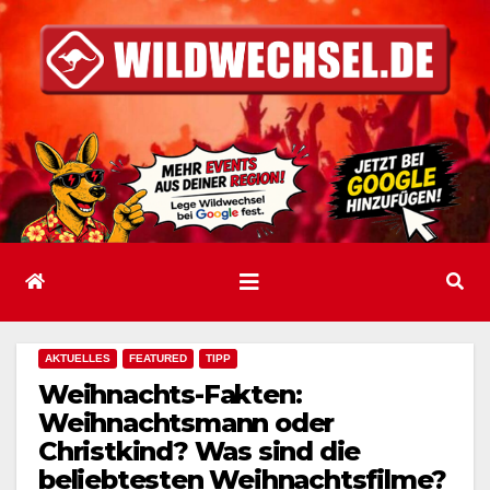
Zum
Inhalt
springen
AKTUELLES
FEATURED
TIPP
Weihnachts-Fakten:
Weihnachtsmann oder
Christkind? Was sind die
beliebtesten Weihnachtsfilme?