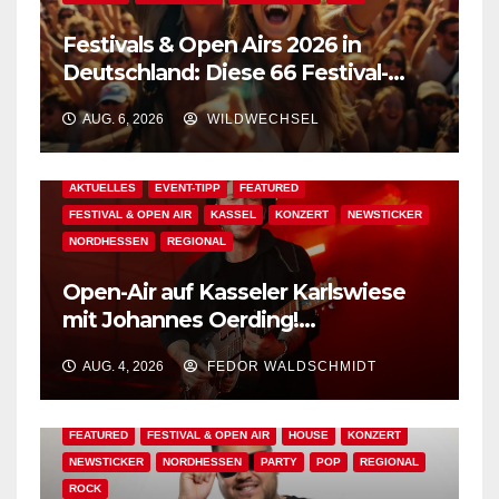
Festivals & Open Airs 2026 in
Deutschland: Diese 66 Festival-
Events warten auf Dich!
AUG. 6, 2026
WILDWECHSEL
AKTUELLES
EVENT-TIPP
FEATURED
FESTIVAL & OPEN AIR
KASSEL
KONZERT
NEWSTICKER
NORDHESSEN
REGIONAL
Open-Air auf Kasseler Karlswiese
mit Johannes Oerding!
Zusatzkontingent an Tickets
AUG. 4, 2026
FEDOR WALDSCHMIDT
erhältlich!
AKTUELLES
BAD WILDUNGEN
EDM
EVENT-TIPP
FEATURED
FESTIVAL & OPEN AIR
HOUSE
KONZERT
NEWSTICKER
NORDHESSEN
PARTY
POP
REGIONAL
ROCK