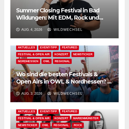
Summer Closing Festival in Bad
Wildungen: Mit EDM, Rock und
Festivalflair klingt der Sommer aus!
AUG. 4, 2026
WILDWECHSEL
AKTUELLES
EVENT-TIPP
FEATURED
FESTIVAL & OPEN AIR
KONZERT
NEWSTICKER
NORDHESSEN
OWL
REGIONAL
Wo sind die besten Festivals &
Open Airs in OWL & Nordhessen? –
Der Ww-Festival-Planer!
AUG. 3, 2026
WILDWECHSEL
AKTUELLES
EVENT-TIPP
FEATURED
FESTIVAL & OPEN AIR
KONZERT
MARIENMÜNSTER
NEWSTICKER
OWL
REGIONAL
ROCK