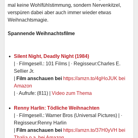
mal keine Wohlfühlstimmung, sondern Nervenkitzel,
verspüren dabei aber auch immer wieder etwas
Weihnachtsmagie.
Spannende Weihnachtsfilme
Silent Night, Deadly Night (1984)
| · Filmgesell.: 101 Films | · Regisseur:Charles E.
Sellier Jr.
|
Film anschauen bei
https://amzn.to/4gHoJUK
bei
Amazon
| · Aufrufe: (811) |
Video zum Thema
Renny Harlin: Tödliche Weihnachten
| · Filmgesell.: Warner Bros (Universal Pictures) | ·
Regisseur:Renny Harlin
|
Film anschauen bei
https://amzn.to/37H0yVH
bei
Thalia o.a.
bei Amazon