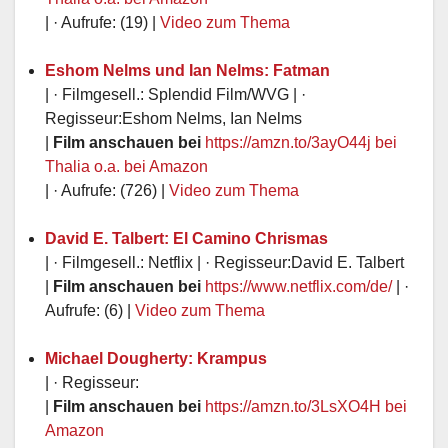
| · Aufrufe: (19) |
Video zum Thema
Eshom Nelms und Ian Nelms: Fatman
| · Filmgesell.: Splendid Film/WVG | ·
Regisseur:Eshom Nelms, Ian Nelms
|
Film anschauen bei
https://amzn.to/3ayO44j
bei
Thalia o.a.
bei Amazon
| · Aufrufe: (726) |
Video zum Thema
David E. Talbert: El Camino Chrismas
| · Filmgesell.: Netflix | · Regisseur:David E. Talbert
|
Film anschauen bei
https://www.netflix.com/de/
| ·
Aufrufe: (6) |
Video zum Thema
Michael Dougherty: Krampus
| · Regisseur:
|
Film anschauen bei
https://amzn.to/3LsXO4H
bei
Amazon