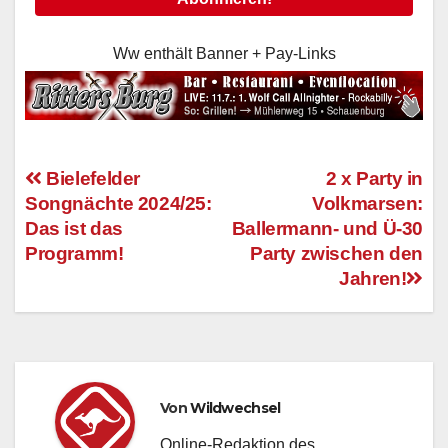
Ww enthält Banner + Pay-Links
Bielefelder
2 x Party in
Songnächte 2024/25:
Volkmarsen:
Beitragsnavigation
Das ist das
Ballermann- und Ü-30
Programm!
Party zwischen den
Jahren!
Von
Wildwechsel
Online-Redaktion des