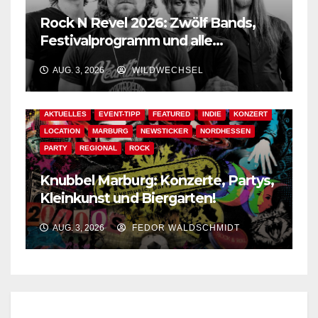
Rock N Revel 2026: Zwölf Bands,
Festivalprogramm und alle
wichtigen Informationen!
AUG. 3, 2026
WILDWECHSEL
AKTUELLES
EVENT-TIPP
FEATURED
INDIE
KONZERT
LOCATION
MARBURG
NEWSTICKER
NORDHESSEN
PARTY
REGIONAL
ROCK
Knubbel Marburg: Konzerte, Partys,
Kleinkunst und Biergarten!
AUG. 3, 2026
FEDOR WALDSCHMIDT