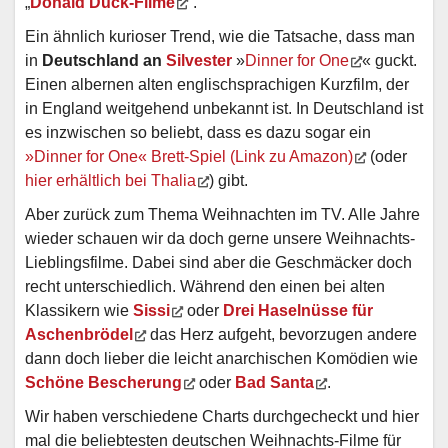
„
Donald Duck-Filme
“.
Ein ähnlich kurioser Trend, wie die Tatsache, dass man
in
Deutschland an
Silvester
»
Dinner for One
« guckt.
Einen albernen alten englischsprachigen Kurzfilm, der
in England weitgehend unbekannt ist. In Deutschland ist
es inzwischen so beliebt, dass es dazu sogar ein
»Dinner for One« Brett-Spiel (Link zu Amazon)
(oder
hier erhältlich bei Thalia
) gibt.
Aber zurück zum Thema Weihnachten im TV. Alle Jahre
wieder schauen wir da doch gerne unsere Weihnachts-
Lieblingsfilme. Dabei sind aber die Geschmäcker doch
recht unterschiedlich. Während den einen bei alten
Klassikern wie
Sissi
oder
Drei Haselnüsse für
Aschenbrödel
das Herz aufgeht, bevorzugen andere
dann doch lieber die leicht anarchischen Komödien wie
Schöne Bescherung
oder
Bad Santa
.
Wir haben verschiedene Charts durchgecheckt und hier
mal die beliebtesten deutschen Weihnachts-Filme für