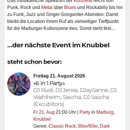
Das musikalische Spektrum der
Konzerte
reicht von
Punk, Rock und
Metal
über
Blues
und Rockabilly bis hin
zu Funk, Jazz und Singer-Songwriter-Abenden. Damit
bleibt die Location ihrem Ruf als vielseitiger Treffpunkt
für die Marburger Kulturszene treu. Somit steht fest…
…der nächste Event im Knubbel
steht schon bevor:
Freitag 21. August 2026
»6 in 1 Party«
DJ Rudi, DJ Jensa, DJaySanne, DJ
Wahlheim, Sascha, DJ Sascha
(Excubitors)
Fr 21. Aug
21:00 Uhr |
Party
in
Marburg
,
Knubbel
Genre:
Classic Rock
,
80er/90er
,
Dark