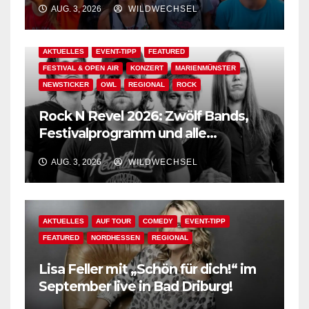
AUG. 3, 2026
WILDWECHSEL
AKTUELLES
EVENT-TIPP
FEATURED
FESTIVAL & OPEN AIR
KONZERT
MARIENMÜNSTER
NEWSTICKER
OWL
REGIONAL
ROCK
Rock N Revel 2026: Zwölf Bands,
Festivalprogramm und alle
wichtigen Informationen!
AUG. 3, 2026
WILDWECHSEL
AKTUELLES
AUF TOUR
COMEDY
EVENT-TIPP
FEATURED
NORDHESSEN
REGIONAL
Lisa Feller mit „Schön für dich!“ im
September live in Bad Driburg!