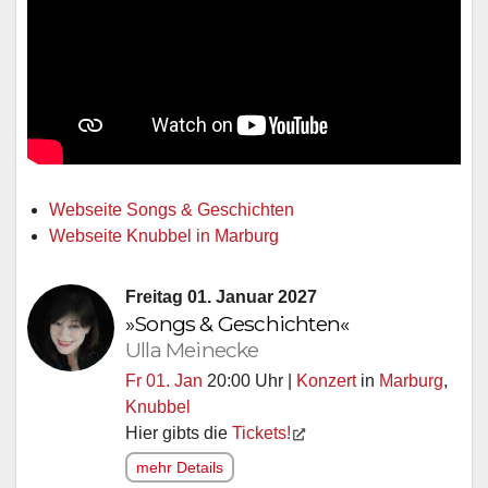
Webseite Songs & Geschichten
Webseite Knubbel in Marburg
Freitag 01. Januar 2027
»Songs & Geschichten«
Ulla Meinecke
Fr 01. Jan
20:00 Uhr |
Konzert
in
Marburg
,
Knubbel
Hier gibts die
Tickets!
mehr Details