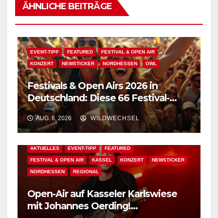
ÄHNLICHE BEITRÄGE
EVENT-TIPP
FEATURED
FESTIVAL & OPEN AIR
KONZERT
NEWSTICKER
NORDHESSEN
OWL
Festivals & Open Airs 2026 in
Deutschland: Diese 66 Festival-
Events warten auf Dich!
AUG. 6, 2026
WILDWECHSEL
AKTUELLES
EVENT-TIPP
FEATURED
FESTIVAL & OPEN AIR
KASSEL
KONZERT
NEWSTICKER
NORDHESSEN
REGIONAL
Open-Air auf Kasseler Karlswiese
mit Johannes Oerding!