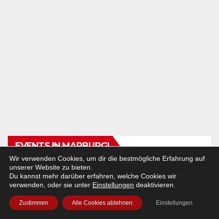
EVENTS IN MARBURG!
Wir verwenden Cookies, um dir die bestmögliche Erfahrung auf
unserer Website zu bieten.
Freitag 07. August 2026
Du kannst mehr darüber erfahren, welche Cookies wir
verwenden, oder sie unter
Einstellungen
deaktivieren.
»Sound of Diversity -
Identitätskonstruktion durch
Zustimmen
Alle Cookies ablehnen
Einstellungen
Rap«