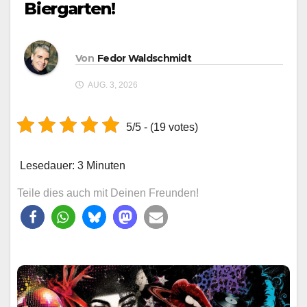
Biergarten!
Von
Fedor Waldschmidt
AUG. 3, 2026
5/5 - (19 votes)
Lesedauer:
3
Minuten
Teile dies auch mit Deinen Freunden!