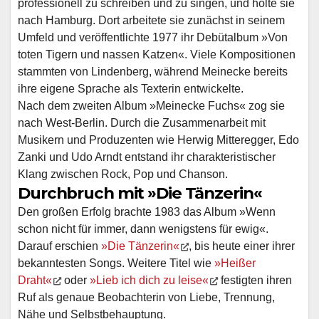
professionell zu schreiben und zu singen, und holte sie
nach Hamburg. Dort arbeitete sie zunächst in seinem
Umfeld und veröffentlichte 1977 ihr Debütalbum »Von
toten Tigern und nassen Katzen«. Viele Kompositionen
stammten von Lindenberg, während Meinecke bereits
ihre eigene Sprache als Texterin entwickelte.
Nach dem zweiten Album »Meinecke Fuchs« zog sie
nach West-Berlin. Durch die Zusammenarbeit mit
Musikern und Produzenten wie Herwig Mitteregger, Edo
Zanki und Udo Arndt entstand ihr charakteristischer
Klang zwischen Rock, Pop und Chanson.
Durchbruch mit »Die Tänzerin«
Den großen Erfolg brachte 1983 das Album »Wenn
schon nicht für immer, dann wenigstens für ewig«.
Darauf erschien
»Die Tänzerin«
, bis heute einer ihrer
bekanntesten Songs. Weitere Titel wie
»Heißer
Draht«
oder
»Lieb ich dich zu leise«
festigten ihren
Ruf als genaue Beobachterin von Liebe, Trennung,
Nähe und Selbstbehauptung.