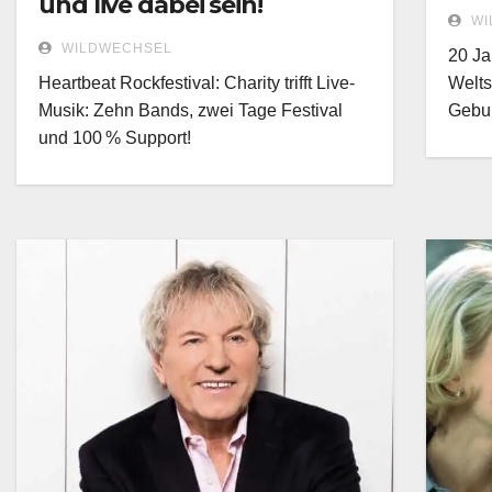
und live dabei sein!
WI
WILDWECHSEL
20 Ja
Heartbeat Rockfestival: Charity trifft Live-
Welts
Musik: Zehn Bands, zwei Tage Festival
Gebur
und 100 % Support!