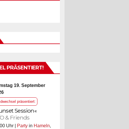
L PRÄSENTIERT!
mstag 19. September
26
ldwechsel präsentiert:
unset Session«
O & Friends
00 Uhr |
Party
in
Hameln
,