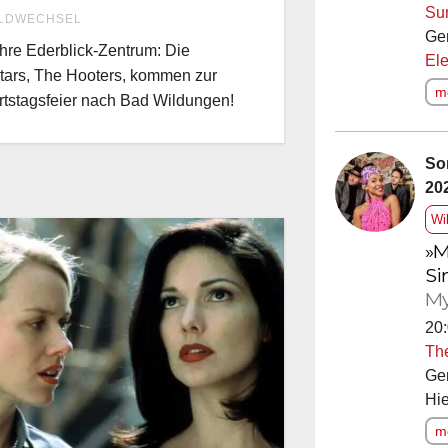
Su
LDWECHSEL
Ge
hre Ederblick-Zentrum: Die
Ele
tars, The Hooters, kommen zur
me
tstagsfeier nach Bad Wildungen!
So
20
Wi
»M
Si
My
20:
Th
Ge
Hie
me