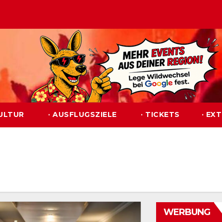
KULTUR
· AUSFLUGSZIELE
· TICKETS
· EX
WERBUNG