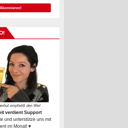
O!
gerhut empfiehlt den Ww!
it verdient Support
 und unterstütze uns mit
ent im Monat! ♥