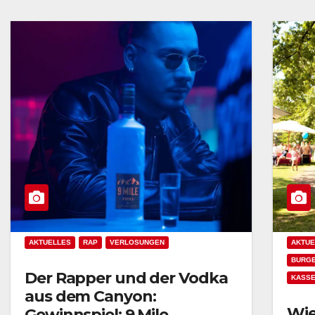
AKTUELLES
RAP
VERLOSUNGEN
AKTUE
BURGE
Der Rapper und der Vodka
KASS
aus dem Canyon:
Wie
Gewinnspiel: 9 Mile