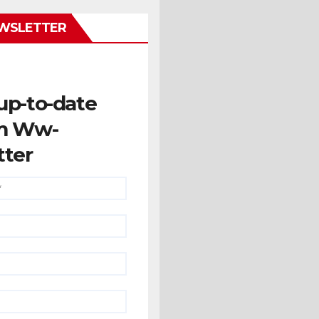
WSLETTER
up-to-date
m Ww-
tter