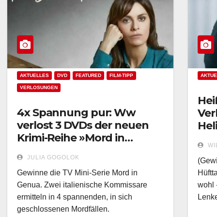
AKTUELLES
DVD
FEATURED
FILM-TIPP
AKTUE
VERLOSUNGEN
Hei
4x Spannung pur: Ww
Ver
verlost 3 DVDs der neuen
Hel
Krimi-Reihe »Mord in
nüt
WI
Genua«!
sty
JULIA GOGOLOK
(Gewi
Gewinne die TV Mini-Serie Mord in
Hüftt
Genua. Zwei italienische Kommissare
wohl 
ermitteln in 4 spannenden, in sich
Lenk
geschlossenen Mordfällen.