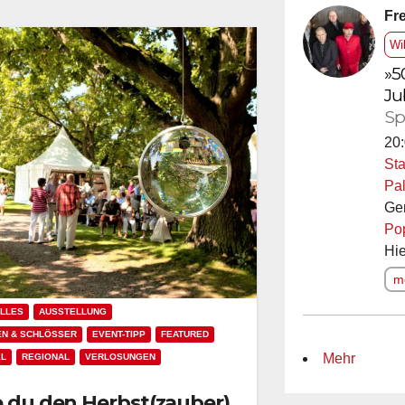
Fre
Wi
»5
Ju
Sp
20:
Sta
Pal
Ge
Po
Hie
me
LLES
AUSSTELLUNG
N & SCHLÖSSER
EVENT-TIPP
FEATURED
Mehr
EL
REGIONAL
VERLOSUNGEN
 du den Herbst(zauber)