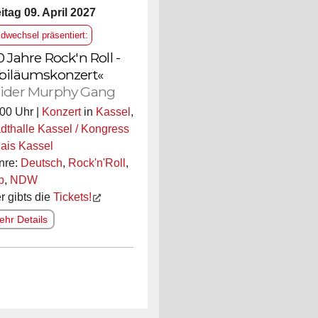
itag 09. April 2027
ldwechsel präsentiert:
0 Jahre Rock'n Roll -
biläumskonzert«
ider Murphy Gang
00 Uhr |
Konzert
in
Kassel
,
dthalle Kassel / Kongress
ais Kassel
nre:
Deutsch
,
Rock'n'Roll
,
p
,
NDW
r gibts die
Tickets!
hr Details