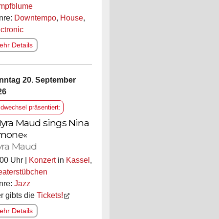
mpfblume
nre:
Downtempo
,
House
,
ctronic
hr Details
nntag 20. September
26
ldwechsel präsentiert:
yra Maud sings Nina
mone«
ra Maud
00 Uhr |
Konzert
in
Kassel
,
eaterstübchen
nre:
Jazz
r gibts die
Tickets!
hr Details