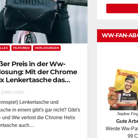
WW-FAN-AB
LLES
FEATURED
VERLOSUNGEN
ßer Preis in der Ww-
losung: Mit der Chrome
ix Lenkertasche das
zliche mit dem
LDWECHSEL
lischen verbinden!
nnspiel) Lenkertasche und
asche in einem gibt's gar nicht? Gibt's
Nadine Fin
- und Ww verlost die Chrome Helix
Gute Arbe
ertasche auch…
Werde Ww-Pate
99 C