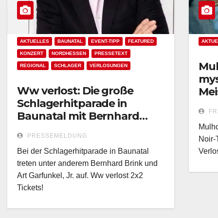
AKTUELLES
BAUNATAL
EVENT-TIPP
FEATURED
AKTUE
KONZERT
NORDHESSEN
PRESSETEXT
Mul
REGIONAL
SCHLAGER
VERLOSUNGEN
mys
Ww verlost: Die große
Mei
Schlagerhitparade in
Lyn
FR
Baunatal mit Bernhard
Ver
Brink!
Mulho
PRESSEMELDUNG
Noir-
Bei der Schlagerhitparade in Baunatal
Verlo
treten unter anderem Bernhard Brink und
Art Garfunkel, Jr. auf. Ww verlost 2x2
Tickets!