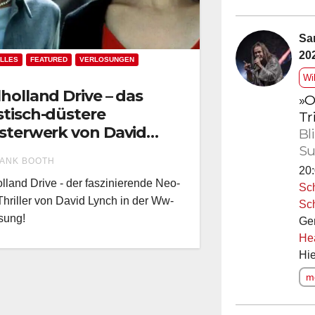
Sa
20
LLES
FEATURED
VERLOSUNGEN
Wi
holland Drive – das
»O
tisch-düstere
Tr
sterwerk von David
Bl
ch in der Ww-
Su
ANK BOOTH
losung!
20:
lland Drive - der faszinierende Neo-
Sc
Thriller von David Lynch in der Ww-
Sc
sung!
Ge
He
Hie
me