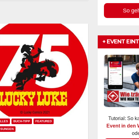
So ge
+ EVENT EIN
Tutorial: So 
LLES
BUCH-TIPP
FEATURED
Event in den
OSUNGEN
ode