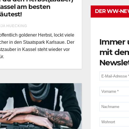
Kassel am besten
DER WW-NE
läutest!
NJA HUECKING
offentlich goldener Herbst, lockt viele
Immer 
her in den Staatspark Karlsaue. Der
tzauber in Kassel steht wieder vor
mit de
ür.
Newsle