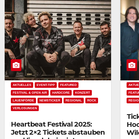
AKTUELLES
EVENT-TIPP
FEATURED
AKTUE
FESTIVAL & OPEN AIR
HARDCORE
KONZERT
FEATU
LAUENFÖRDE
NEWSTICKER
REGIONAL
ROCK
REGIO
VERLOSUNGEN
Tic
Heartbeat Festival 2025:
Hoo
Jetzt 2×2 Tickets abstauben
Wil