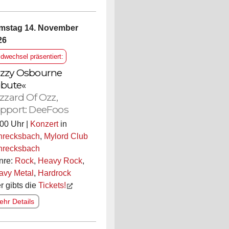
mstag 14. November
26
ldwechsel präsentiert:
zzy Osbourne
ibute«
izzard Of Ozz,
pport: DeeFoos
00 Uhr |
Konzert
in
hrecksbach
,
Mylord Club
hrecksbach
nre:
Rock
,
Heavy Rock
,
avy Metal
,
Hardrock
r gibts die
Tickets!
hr Details