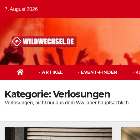
Zum
7. August 2026
Inhalt
springen
· ARTIKEL
· EVENT-FINDER
· 
Kategorie:
Verlosungen
Verlosungen, nicht nur aus dem Ww, aber hauptsächlich