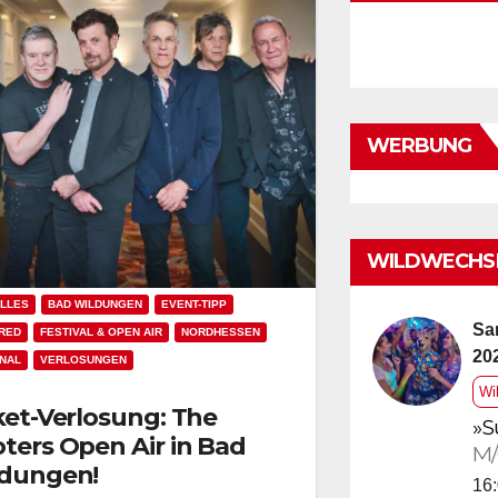
WERBUNG
WILDWECHSE
LLES
BAD WILDUNGEN
EVENT-TIPP
Sa
RED
FESTIVAL & OPEN AIR
NORDHESSEN
20
NAL
VERLOSUNGEN
Wi
ket-Verlosung: The
»S
ters Open Air in Bad
M/
dungen!
16: