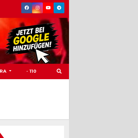
TRA
· 110