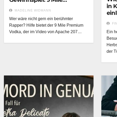
in 
Premium Vodka aus
MADELINE WIDMANN
ein
Apache 207s Video!
Wer wäre nicht gern ein berühmter
FI
Rapper? Hilfe bietet der 9 Mile Premium
Vodka, der im Video von Apache 207…
Ein h
Besuc
Herbs
der T