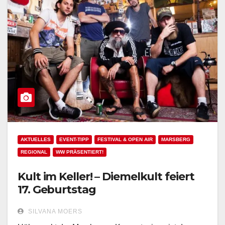
AKTUELLES
EVENT-TIPP
FESTIVAL & OPEN AIR
MARSBERG
REGIONAL
WW PRÄSENTIERT!
Kult im Keller! – Diemelkult feiert
17. Geburtstag
SILVANA MOERS