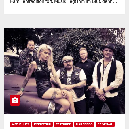
Familientradition fort. Musik liegt ihm im Blut, denn…
AKTUELLES
EVENT-TIPP
FEATURED
MARSBERG
REGIONAL