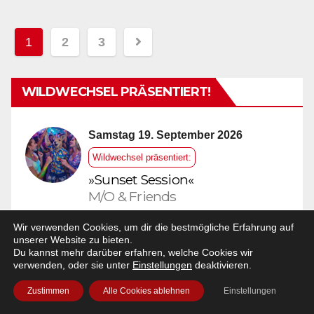
1
2
3
Seitennummerierung
der
WILDWECHSEL PRÄSENTIERT!
Beiträge
Samstag 19. September 2026
Wildwechsel präsentiert:
»Sunset Session«
M/O & Friends
16:00 Uhr |
Party
in
Hameln
,
Wir verwenden Cookies, um dir die bestmögliche Erfahrung auf
Sumpfblume
unserer Website zu bieten.
Genre:
Downtempo
,
House
,
Electronic
Du kannst mehr darüber erfahren, welche Cookies wir
verwenden, oder sie unter
Einstellungen
deaktivieren.
mehr Details
Zustimmen
Alle Cookies ablehnen
Einstellungen