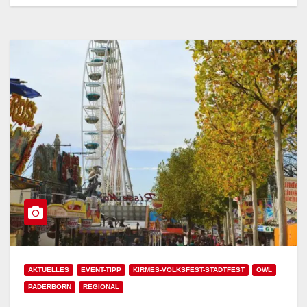
AKTUELLES
EVENT-TIPP
KIRMES-VOLKSFEST-STADTFEST
OWL
PADERBORN
REGIONAL