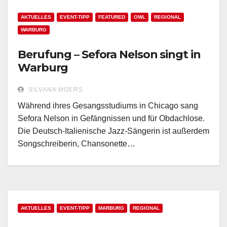
AKTUELLES
EVENT-TIPP
FEATURED
OWL
REGIONAL
WARBURG
Berufung – Sefora Nelson singt in
Warburg
SILVANA MOERS
Während ihres Gesangsstudiums in Chicago sang
Sefora Nelson in Gefängnissen und für Obdachlose.
Die Deutsch-Italienische Jazz-Sängerin ist außerdem
Songschreiberin, Chansonette…
AKTUELLES
EVENT-TIPP
MARBURG
REGIONAL