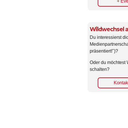
+ Eve
Wildwechsel a
Du interessierst di
Medienpartnerscha
präsentiert!")?
Oder du möchtest 
schalten?
Kontakt