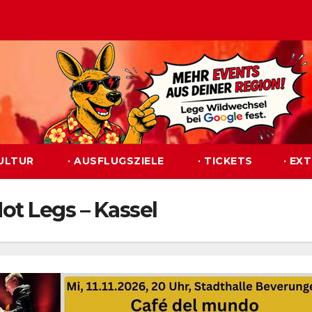
KULTUR
· AUSFLUGSZIELE
· TICKETS
· EX
ot Legs – Kassel