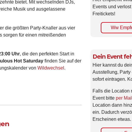
rzehnte bietet. Mit wechselnden DJs,
Events und verlost
gsreiche Musik und ausgelassene
Freitickets!
Ww Empfe
er die größten Party-Knaller aus vier
Js sorgen für einen mitreißenden
23:00 Uhr
, die den perfekten Start in
Dein Event feh
ulous Hot Saturday
finden Sie auf der
Hier kannst du dei
tungskalender von
Wildwechsel
.
Ausstellung, Party 
sofort eintragen. K
Falls die Location 
Event bitte
per Mai
Location dann hin
ein. Dadurch verzö
Erscheinen etwas.
gen