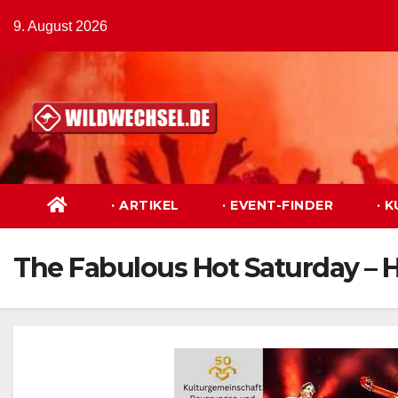
Zum
9. August 2026
Inhalt
springen
· ARTIKEL
· EVENT-FINDER
· 
The Fabulous Hot Saturday – H