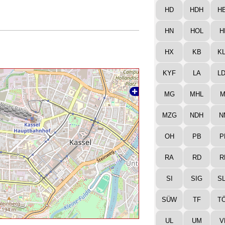
HD
HDH
H
HN
HOL
H
HX
KB
K
KYF
LA
L
MG
MHL
M
MZG
NDH
N
OH
PB
P
RA
RD
R
SI
SIG
S
SÜW
TF
T
UL
UM
V