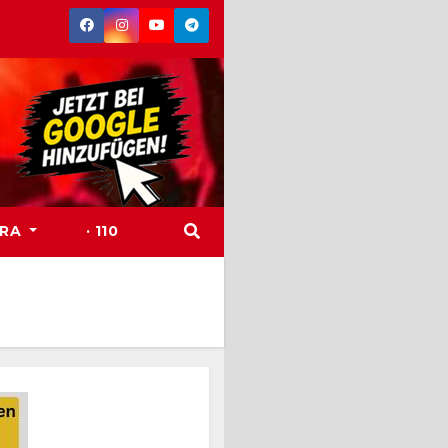
TRA
· 110