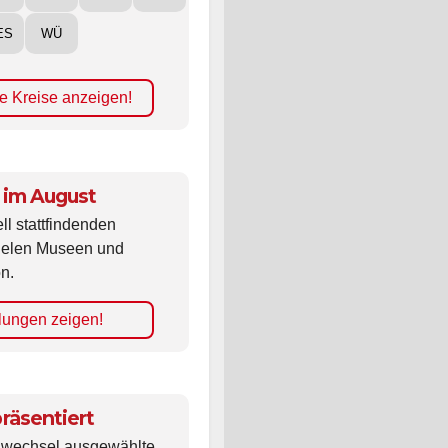
ES
WÜ
e Kreise anzeigen!
 im August
ll stattfindenden
vielen Museen und
n.
lungen zeigen!
räsentiert
ldwechsel ausgewählte