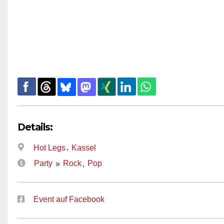
Details:
,
Hot Legs
Kassel
Party
Rock
Pop
»
,
Event auf Facebook