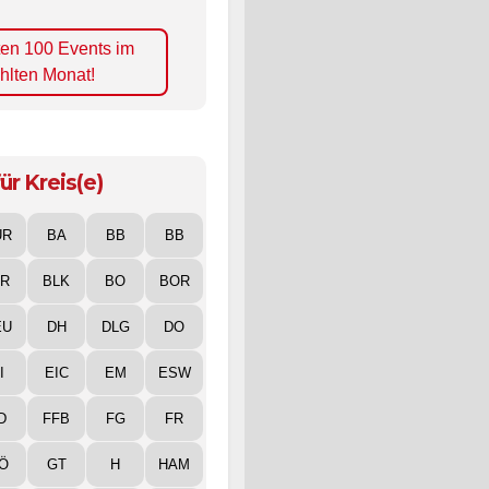
ten 100 Events im
hlten Monat!
ür Kreis(e)
UR
BA
BB
BB
IR
BLK
BO
BOR
EU
DH
DLG
DO
I
EIC
EM
ESW
D
FFB
FG
FR
Ö
GT
H
HAM