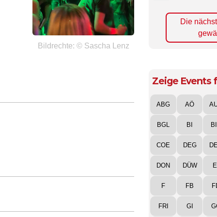
Die nächs
gewä
Bildrechte: © Sascha Lenz
Zeige Events f
ABG
AÖ
A
BGL
BI
B
COE
DEG
D
DON
DÜW
E
F
FB
F
FRI
GI
G