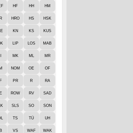
EF
HF
HH
HM
R
HRO
HS
HSK
LE
KN
KS
KUS
DK
LIP
LOS
MAB
I
MK
ML
MR
M
NOM
OE
OF
F
PR
R
RA
E
ROW
RV
SAD
LK
SLS
SO
SON
ÖL
TS
TÜ
UH
B
VS
WAF
WAK