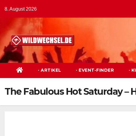
Zum
8. August 2026
Inhalt
springen
· ARTIKEL
· EVENT-FINDER
· 
The Fabulous Hot Saturday – H