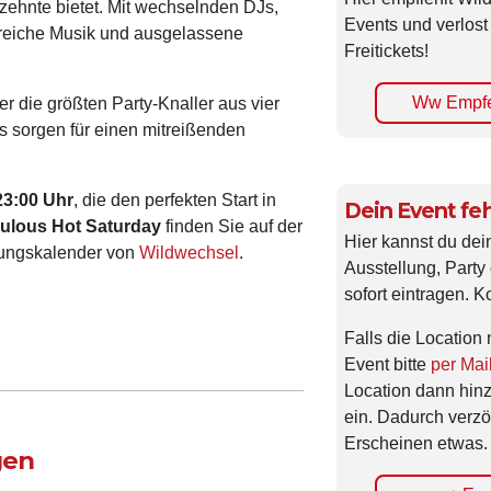
rzehnte bietet. Mit wechselnden DJs,
Events und verlost
gsreiche Musik und ausgelassene
Freitickets!
Ww Empfe
er die größten Party-Knaller aus vier
Js sorgen für einen mitreißenden
23:00 Uhr
, die den perfekten Start in
Dein Event feh
ulous Hot Saturday
finden Sie auf der
Hier kannst du dei
tungskalender von
Wildwechsel
.
Ausstellung, Party 
sofort eintragen. K
Falls die Location 
Event bitte
per Mai
Location dann hin
ein. Dadurch verzö
Erscheinen etwas.
gen