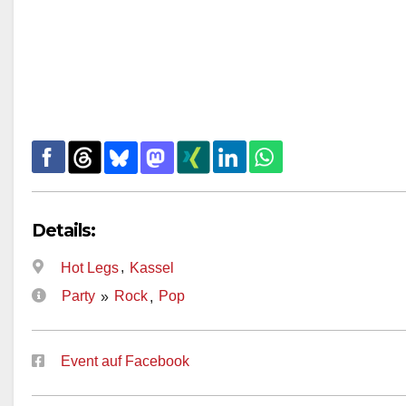
Details:
,
Hot Legs
Kassel
Party
Rock
Pop
»
,
Event auf Facebook