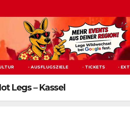
KULTUR
· AUSFLUGSZIELE
· TICKETS
· EX
ot Legs – Kassel