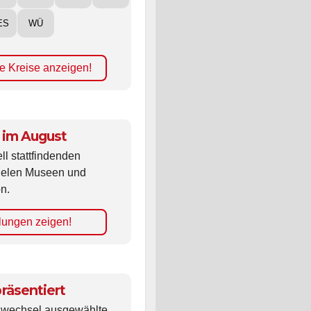
ES
WÜ
e Kreise anzeigen!
 im August
ll stattfindenden
vielen Museen und
n.
lungen zeigen!
räsentiert
ldwechsel ausgewählte