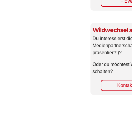
+ Eve
Wildwechsel a
Du interessierst di
Medienpartnerscha
präsentiert!")?
Oder du möchtest 
schalten?
Kontakt