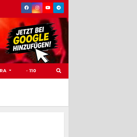
TRA
· 110