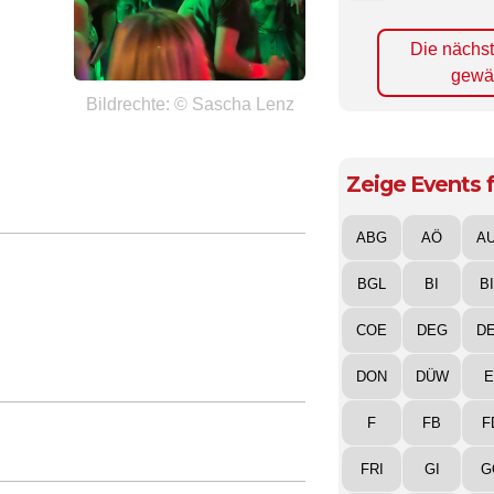
Die nächs
gewä
Bildrechte: © Sascha Lenz
Zeige Events f
ABG
AÖ
A
BGL
BI
B
COE
DEG
D
DON
DÜW
E
F
FB
F
FRI
GI
G