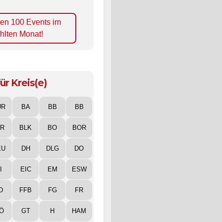
ten 100 Events im
hlten Monat!
ür Kreis(e)
UR
BA
BB
BB
IR
BLK
BO
BOR
EU
DH
DLG
DO
I
EIC
EM
ESW
D
FFB
FG
FR
Ö
GT
H
HAM