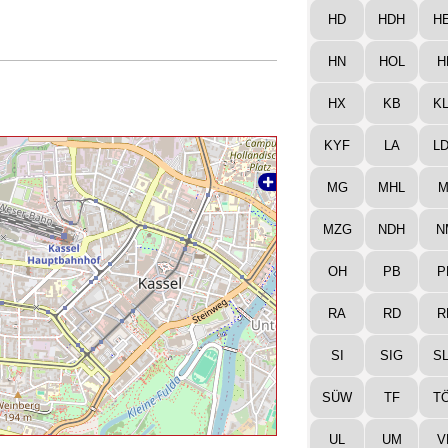
HD
HDH
H
HN
HOL
H
HX
KB
K
KYF
LA
L
MG
MHL
M
MZG
NDH
N
OH
PB
P
RA
RD
R
SI
SIG
S
SÜW
TF
T
UL
UM
V