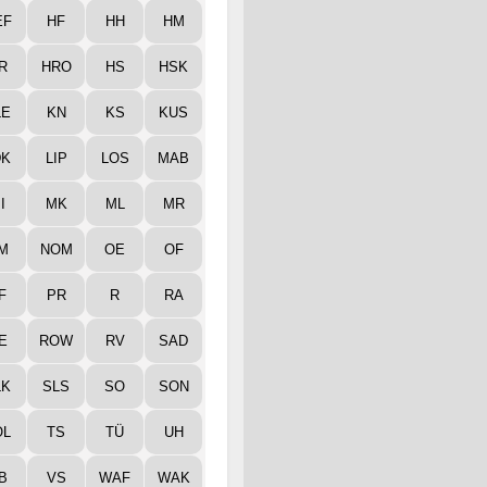
EF
HF
HH
HM
R
HRO
HS
HSK
LE
KN
KS
KUS
DK
LIP
LOS
MAB
I
MK
ML
MR
M
NOM
OE
OF
F
PR
R
RA
E
ROW
RV
SAD
LK
SLS
SO
SON
ÖL
TS
TÜ
UH
B
VS
WAF
WAK