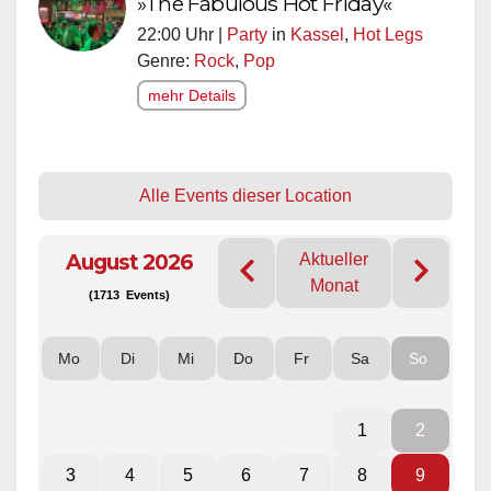
»The Fabulous Hot Friday«
22:00 Uhr |
Party
in
Kassel
,
Hot Legs
Genre:
Rock
,
Pop
mehr Details
Alle Events dieser Location
August 2026
Aktueller
Monat
(1713 Events)
Mo
Di
Mi
Do
Fr
Sa
So
1
2
3
4
5
6
7
8
9