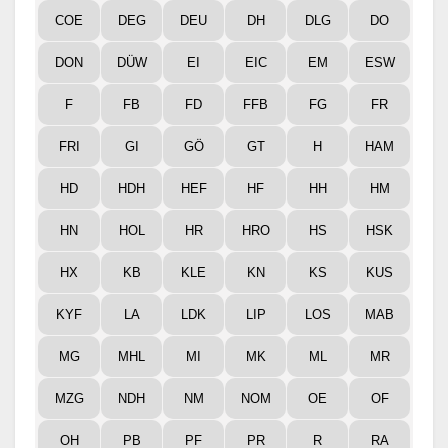
COE
DEG
DEU
DH
DLG
DO
DON
DÜW
EI
EIC
EM
ESW
F
FB
FD
FFB
FG
FR
FRI
GI
GÖ
GT
H
HAM
HD
HDH
HEF
HF
HH
HM
HN
HOL
HR
HRO
HS
HSK
HX
KB
KLE
KN
KS
KUS
KYF
LA
LDK
LIP
LOS
MAB
MG
MHL
MI
MK
ML
MR
MZG
NDH
NM
NOM
OE
OF
OH
PB
PF
PR
R
RA