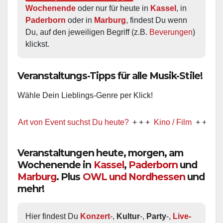
Wochenende
 oder nur für heute in 
Kassel
, in 
Paderborn
 oder in 
Marburg
, findest Du wenn 
Du, auf den jeweiligen Begriff (z.B. 
Beverungen
) 
klickst.
Veranstaltungs-Tipps für alle Musik-Stile!
Wähle Dein Lieblings-Genre per Klick!
 von Event suchst Du heute?
+ + +
Kino / Film
+ + +
Ww präsen
Veranstaltungen heute, morgen, am
Wochenende in
Kassel
,
Paderborn
und
Marburg
. Plus
OWL und Nordhessen
und
mehr!
Hier findest Du 
Konzert
-, 
Kultur
-, 
Party
-, 
Live-