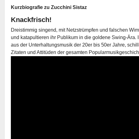
Kurzbiografie zu Zucchini Sistaz
Knackfrisch!
Dreistimmig singend, mit Netzstrümpfen und falschen Wim
und katapultieren ihr Publikum in die goldene Swing-Ära. 
aus der Unterhaltungsmusik der 20er bis 50er Jahre, schille
Zitaten und Attitüden der gesamten Popularmusikgeschich