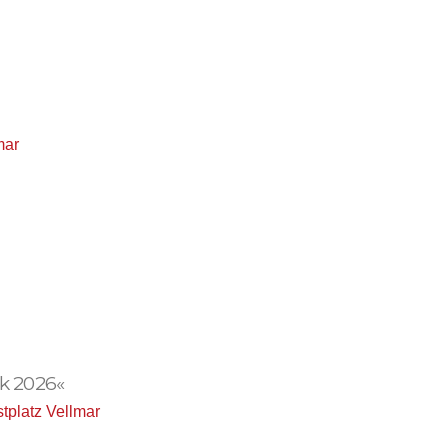
mar
k 2026«
tplatz Vellmar