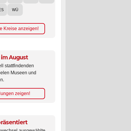
ES
WÜ
e Kreise anzeigen!
 im August
ll stattfindenden
vielen Museen und
n.
lungen zeigen!
räsentiert
ldwechsel ausgewählte