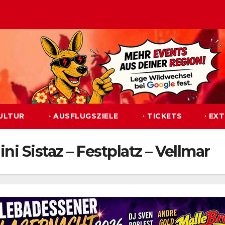
KULTUR
· AUSFLUGSZIELE
· TICKETS
· EX
 Sistaz – Festplatz – Vellmar