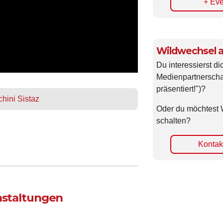
+ Eve
Wildwechsel a
Du interessierst di
Medienpartnerscha
präsentiert!")?
hini Sistaz
Oder du möchtest 
schalten?
Kontakt
anstaltungen