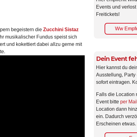
Events und verlost
Freitickets!
Ww Empfe
pern begeistern die
Zucchini Sistaz
Ihr musikalischer Fundus speist sich
rt und kokettiert dabei allzu gerne mit
te.
Dein Event feh
Hier kannst du dei
Ausstellung, Party 
sofort eintragen. K
Falls die Location 
Event bitte
per Mai
Location dann hin
ein. Dadurch verzö
Erscheinen etwas.