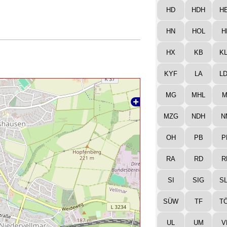
HD
HDH
H
HN
HOL
H
HX
KB
K
KYF
LA
L
MG
MHL
M
MZG
NDH
N
OH
PB
P
RA
RD
R
SI
SIG
S
SÜW
TF
T
UL
UM
V