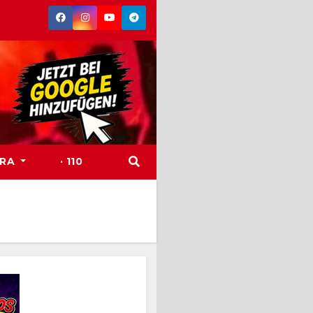
TRA
· 110