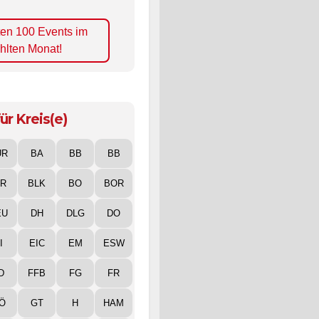
ten 100 Events im
hlten Monat!
ür Kreis(e)
UR
BA
BB
BB
IR
BLK
BO
BOR
EU
DH
DLG
DO
I
EIC
EM
ESW
D
FFB
FG
FR
Ö
GT
H
HAM