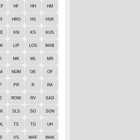
EF
HF
HH
HM
R
HRO
HS
HSK
LE
KN
KS
KUS
DK
LIP
LOS
MAB
I
MK
ML
MR
M
NOM
OE
OF
F
PR
R
RA
E
ROW
RV
SAD
LK
SLS
SO
SON
ÖL
TS
TÜ
UH
B
VS
WAF
WAK