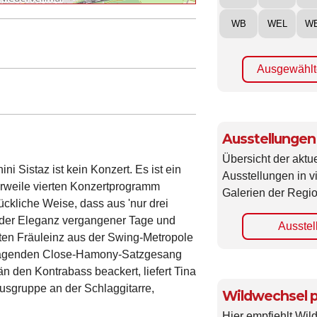
WB
WEL
W
Ausgewählt
Ausstellungen
Übersicht der aktue
 Sistaz ist kein Konzert. Es ist ein
Ausstellungen in 
lerweile vierten Konzertprogramm
Galerien der Regio
ckliche Weise, dass aus 'nur drei
 der Eleganz vergangener Tage und
Ausstel
rten Fräuleinz aus der Swing-Metropole
usragenden Close-Hamony-Satzgesang
n den Kontrabass beackert, liefert Tina
usgruppe an der Schlaggitarre,
Wildwechsel p
Hier empfiehlt Wi