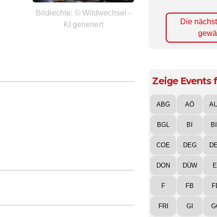
Bildrechte: © Wildwechsel -
Die nächs
KI generiert
gewä
Zeige Events f
ABG
AÖ
A
BGL
BI
B
COE
DEG
D
DON
DÜW
E
F
FB
F
FRI
GI
G