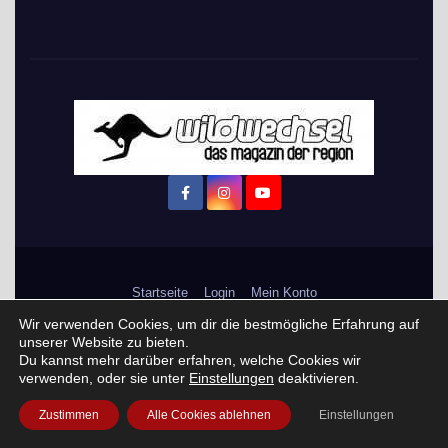
Startseite
Login
Mein Konto
Wir verwenden Cookies, um dir die bestmögliche Erfahrung auf
· WERBEN auf Wildwechsel.de
unserer Website zu bieten.
Du kannst mehr darüber erfahren, welche Cookies wir
+ Neue Veranstaltung eintragen:
verwenden, oder sie unter
Einstellungen
deaktivieren.
Zustimmen
Alle Cookies ablehnen
Einstellungen
Impressum / Datenschutzerklärung