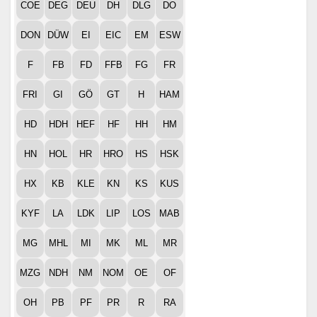
COE
DEG
DEU
DH
DLG
DO
DON
DÜW
EI
EIC
EM
ESW
F
FB
FD
FFB
FG
FR
FRI
GI
GÖ
GT
H
HAM
HD
HDH
HEF
HF
HH
HM
HN
HOL
HR
HRO
HS
HSK
HX
KB
KLE
KN
KS
KUS
KYF
LA
LDK
LIP
LOS
MAB
MG
MHL
MI
MK
ML
MR
MZG
NDH
NM
NOM
OE
OF
OH
PB
PF
PR
R
RA