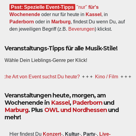
Psst: Spezielle Event-Tipps
"nur"
 für's 
Wochenende
 oder nur für heute in 
Kassel
, in 
Paderborn
 oder in 
Marburg
, findest Du wenn Du, auf 
den jeweiligen Begriff (z.B. 
Beverungen
) klickst.
Veranstaltungs-Tipps für alle Musik-Stile!
Wähle Dein Lieblings-Genre per Klick!
t von Event suchst Du heute?
+ + +
Kino / Film
+ + +
Ww präsen
Veranstaltungen heute, morgen, am
Wochenende in
Kassel
,
Paderborn
und
Marburg
. Plus
OWL und Nordhessen
und
mehr!
Hier findest Du 
Konzert
-, 
Kultur
-, 
Party
-, 
Live-