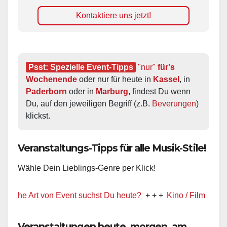
Kontaktiere uns jetzt!
Psst: Spezielle Event-Tipps
"nur"
 für's 
Wochenende
 oder nur für heute in 
Kassel
, in 
Paderborn
 oder in 
Marburg
, findest Du wenn 
Du, auf den jeweiligen Begriff (z.B. 
Beverungen
) 
klickst.
Veranstaltungs-Tipps für alle Musik-Stile!
Wähle Dein Lieblings-Genre per Klick!
Art von Event suchst Du heute?
+ + +
Kino / Film
+ + +
Ww prä
Veranstaltungen heute, morgen, am