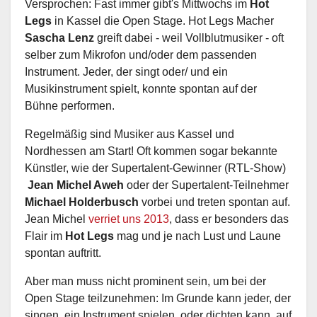
Versprochen: Fast immer gibt's Mittwochs im
Hot
Legs
in Kassel die Open Stage. Hot Legs Macher
Sascha Lenz
greift dabei - weil Vollblutmusiker - oft
selber zum Mikrofon und/oder dem passenden
Instrument. Jeder, der singt oder/ und ein
Musikinstrument spielt, konnte spontan auf der
Bühne performen.
Regelmäßig sind Musiker aus Kassel und
Nordhessen am Start! Oft kommen sogar bekannte
Künstler, wie der Supertalent-Gewinner (RTL-Show)
Jean Michel Aweh
oder der Supertalent-Teilnehmer
Michael Holderbusch
vorbei und treten spontan auf.
Jean Michel
verriet uns 2013
, dass er besonders das
Flair im
Hot Legs
mag und je nach Lust und Laune
spontan auftritt.
Aber man muss nicht prominent sein, um bei der
Open Stage teilzunehmen: Im Grunde kann jeder, der
singen, ein Instrument spielen, oder dichten kann, auf