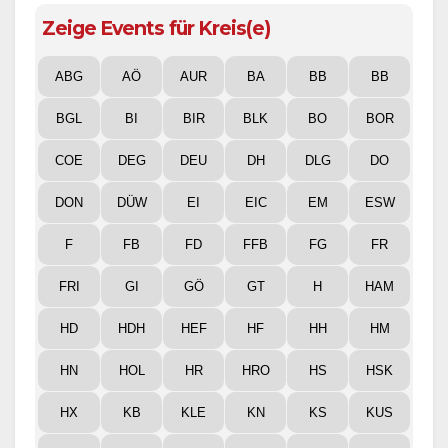
Zeige Events für Kreis(e)
ABG
AÖ
AUR
BA
BB
BB
BGL
BI
BIR
BLK
BO
BOR
COE
DEG
DEU
DH
DLG
DO
DON
DÜW
EI
EIC
EM
ESW
F
FB
FD
FFB
FG
FR
FRI
GI
GÖ
GT
H
HAM
HD
HDH
HEF
HF
HH
HM
HN
HOL
HR
HRO
HS
HSK
HX
KB
KLE
KN
KS
KUS