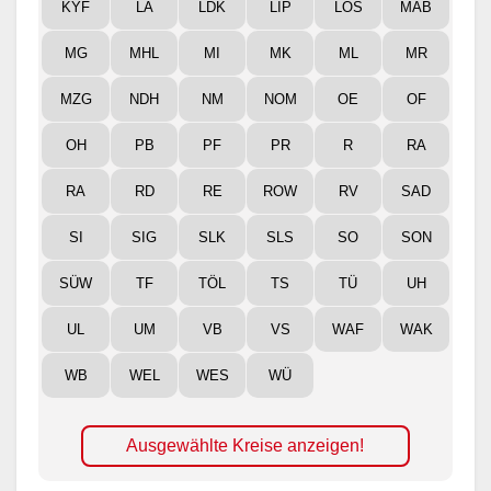
KYF
LA
LDK
LIP
LOS
MAB
MG
MHL
MI
MK
ML
MR
MZG
NDH
NM
NOM
OE
OF
OH
PB
PF
PR
R
RA
RA
RD
RE
ROW
RV
SAD
SI
SIG
SLK
SLS
SO
SON
SÜW
TF
TÖL
TS
TÜ
UH
UL
UM
VB
VS
WAF
WAK
WB
WEL
WES
WÜ
Ausgewählte Kreise anzeigen!