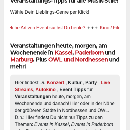
Veranstaltungs-Tipps für alle Musik-Stile!
Wähle Dein Lieblings-Genre per Klick!
he Art von Event suchst Du heute?
+ + +
Kino / Film
+ + +
Veranstaltungen heute, morgen, am
Wochenende in
Kassel
,
Paderborn
und
Marburg
. Plus
OWL und Nordhessen
und
mehr!
Hier findest Du 
Konzert
-, 
Kultur
-, 
Party
-, 
Live-
Streams
, 
Autokino
-, 
Event-Tipps
 für 
Veranstaltungen
 heute, morgen, am 
Wochenende und danach! Hier oder in der Nähe 
der größeren Städte in Nordhessen und OWL.  
D.h.: Hier findest Du nicht nur Tipps zu den 
Themen: 
Events in Kassel
, 
Events in Paderborn