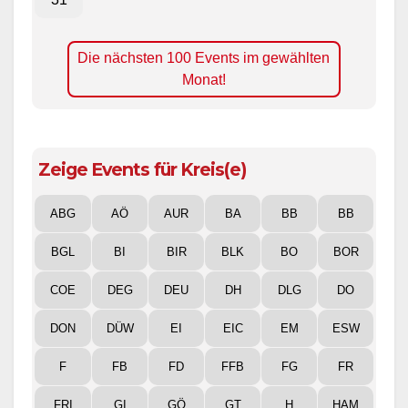
Die nächsten 100 Events im gewählten
Monat!
Zeige Events für Kreis(e)
ABG
AÖ
AUR
BA
BB
BB
BGL
BI
BIR
BLK
BO
BOR
COE
DEG
DEU
DH
DLG
DO
DON
DÜW
EI
EIC
EM
ESW
F
FB
FD
FFB
FG
FR
FRI
GI
GÖ
GT
H
HAM