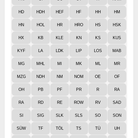
HD
HDH
HEF
HF
HH
HM
HN
HOL
HR
HRO
HS
HSK
HX
KB
KLE
KN
KS
KUS
KYF
LA
LDK
LIP
LOS
MAB
MG
MHL
MI
MK
ML
MR
MZG
NDH
NM
NOM
OE
OF
OH
PB
PF
PR
R
RA
RA
RD
RE
ROW
RV
SAD
SI
SIG
SLK
SLS
SO
SON
SÜW
TF
TÖL
TS
TÜ
UH