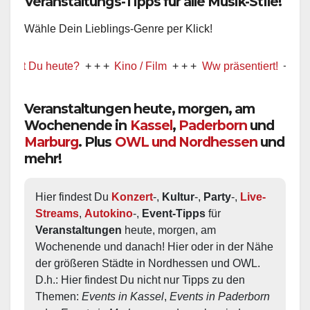
Veranstaltungs-Tipps für alle Musik-Stile!
Wähle Dein Lieblings-Genre per Klick!
Du heute?
+ + +
Kino / Film
+ + +
Ww präsentiert!
+ + +
Theate
Veranstaltungen heute, morgen, am
Wochenende in
Kassel
,
Paderborn
und
Marburg
. Plus
OWL und Nordhessen
und
mehr!
Hier findest Du 
Konzert
-, 
Kultur
-, 
Party
-, 
Live-
Streams
, 
Autokino
-, 
Event-Tipps
 für 
Veranstaltungen
 heute, morgen, am 
Wochenende und danach! Hier oder in der Nähe 
der größeren Städte in Nordhessen und OWL.  
D.h.: Hier findest Du nicht nur Tipps zu den 
Themen: 
Events in Kassel
, 
Events in Paderborn