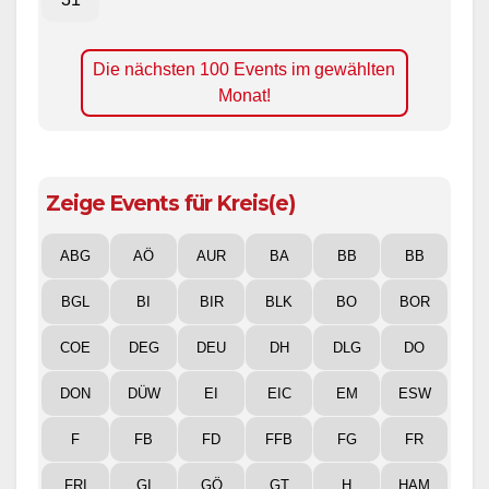
Die nächsten 100 Events im gewählten
Monat!
Zeige Events für Kreis(e)
ABG
AÖ
AUR
BA
BB
BB
BGL
BI
BIR
BLK
BO
BOR
COE
DEG
DEU
DH
DLG
DO
DON
DÜW
EI
EIC
EM
ESW
F
FB
FD
FFB
FG
FR
FRI
GI
GÖ
GT
H
HAM