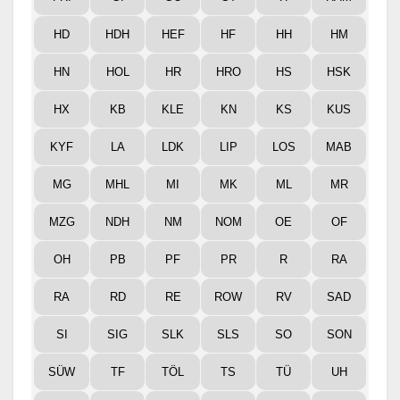
HD
HDH
HEF
HF
HH
HM
HN
HOL
HR
HRO
HS
HSK
HX
KB
KLE
KN
KS
KUS
KYF
LA
LDK
LIP
LOS
MAB
MG
MHL
MI
MK
ML
MR
MZG
NDH
NM
NOM
OE
OF
OH
PB
PF
PR
R
RA
RA
RD
RE
ROW
RV
SAD
SI
SIG
SLK
SLS
SO
SON
SÜW
TF
TÖL
TS
TÜ
UH