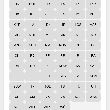
HN
HOL
HR
HRO
HS
HSK
HX
KB
KLE
KN
KS
KUS
KYF
LA
LDK
LIP
LOS
MAB
MG
MHL
MI
MK
ML
MR
MZG
NDH
NM
NOM
OE
OF
OH
PB
PF
PR
R
RA
RA
RD
RE
ROW
RV
SAD
SI
SIG
SLK
SLS
SO
SON
SÜW
TF
TÖL
TS
TÜ
UH
UL
UM
VB
VS
WAF
WAK
WB
WEL
WES
WÜ