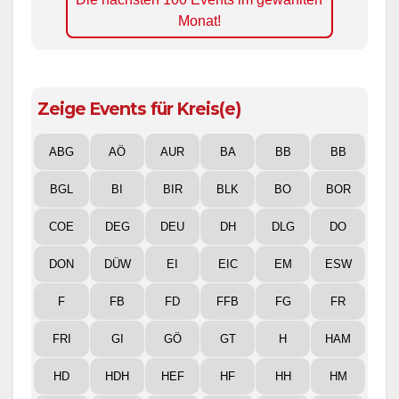
Monat!
Zeige Events für Kreis(e)
ABG
AÖ
AUR
BA
BB
BB
BGL
BI
BIR
BLK
BO
BOR
COE
DEG
DEU
DH
DLG
DO
DON
DÜW
EI
EIC
EM
ESW
F
FB
FD
FFB
FG
FR
FRI
GI
GÖ
GT
H
HAM
HD
HDH
HEF
HF
HH
HM