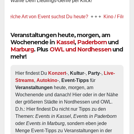
Wähle Dein Lieblings-Genre per Klick!
he Art von Event suchst Du heute?
+ + +
Kino / Film
+ + +
Veranstaltungen heute, morgen, am
Wochenende in
Kassel
,
Paderborn
und
Marburg
. Plus
OWL und Nordhessen
und
mehr!
Hier findest Du 
Konzert
-, 
Kultur
-, 
Party
-, 
Live-
Streams
, 
Autokino
-, 
Event-Tipps
 für 
Veranstaltungen
 heute, morgen, am 
Wochenende und danach! Hier oder in der Nähe 
der größeren Städte in Nordhessen und OWL.  
D.h.: Hier findest Du nicht nur Tipps zu den 
Themen: 
Events in Kassel
, 
Events in Paderborn
oder 
Events in Marburg
, sondern eben jede 
Menge Event-Tipps zu Veranstaltungen in der 