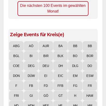
Die nächsten 100 Events im gewählten
Monat!
Zeige Events für Kreis(e)
ABG
AÖ
AUR
BA
BB
BB
BGL
BI
BIR
BLK
BO
BOR
COE
DEG
DEU
DH
DLG
DO
DON
DÜW
EI
EIC
EM
ESW
F
FB
FD
FFB
FG
FR
FRI
GI
GÖ
GT
H
HAM
HD
HDH
HEF
HF
HH
HM