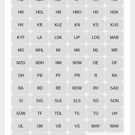
HN
HOL
HR
HRO
HS
HSK
HX
KB
KLE
KN
KS
KUS
KYF
LA
LDK
LIP
LOS
MAB
MG
MHL
MI
MK
ML
MR
MZG
NDH
NM
NOM
OE
OF
OH
PB
PF
PR
R
RA
RA
RD
RE
ROW
RV
SAD
SI
SIG
SLK
SLS
SO
SON
SÜW
TF
TÖL
TS
TÜ
UH
UL
UM
VB
VS
WAF
WAK