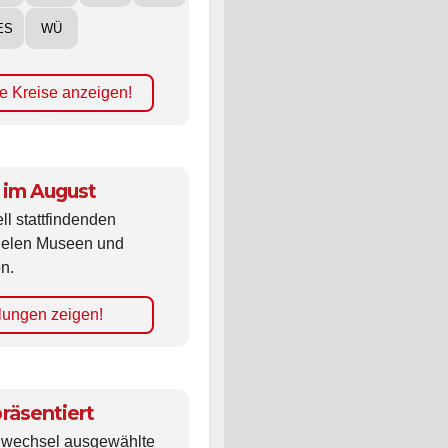
ES
WÜ
e Kreise anzeigen!
 im August
ll stattfindenden
vielen Museen und
n.
lungen zeigen!
räsentiert
ldwechsel ausgewählte