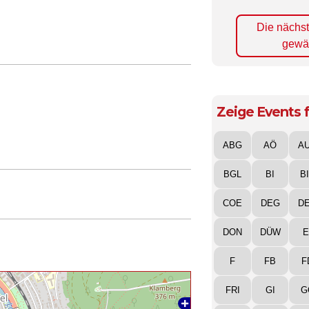
Die nächs
gewä
Zeige Events f
ABG
AÖ
A
BGL
BI
B
COE
DEG
D
DON
DÜW
E
F
FB
F
FRI
GI
G