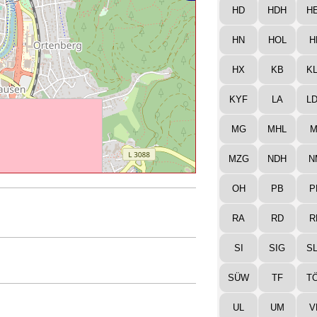
HD
HDH
H
HN
HOL
H
HX
KB
K
KYF
LA
L
MG
MHL
M
MZG
NDH
N
OH
PB
P
RA
RD
R
SI
SIG
S
SÜW
TF
T
UL
UM
V