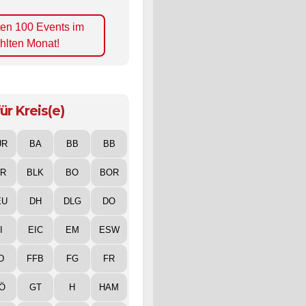
ten 100 Events im
hlten Monat!
ür Kreis(e)
UR
BA
BB
BB
IR
BLK
BO
BOR
EU
DH
DLG
DO
I
EIC
EM
ESW
D
FFB
FG
FR
Ö
GT
H
HAM