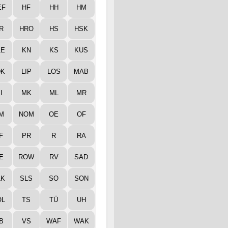
EF
HF
HH
HM
R
HRO
HS
HSK
LE
KN
KS
KUS
DK
LIP
LOS
MAB
I
MK
ML
MR
M
NOM
OE
OF
F
PR
R
RA
E
ROW
RV
SAD
LK
SLS
SO
SON
ÖL
TS
TÜ
UH
B
VS
WAF
WAK