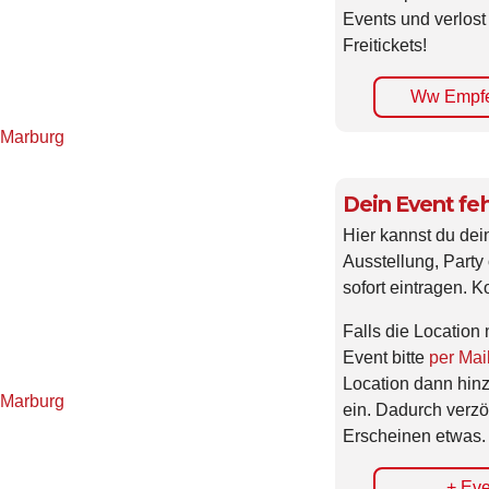
Events und verlost
Freitickets!
Ww Empfe
 Marburg
Dein Event feh
Hier kannst du dei
Ausstellung, Party 
sofort eintragen. K
Falls die Location 
Event bitte
per Mai
Location dann hin
 Marburg
ein. Dadurch verzö
Erscheinen etwas.
+ Eve