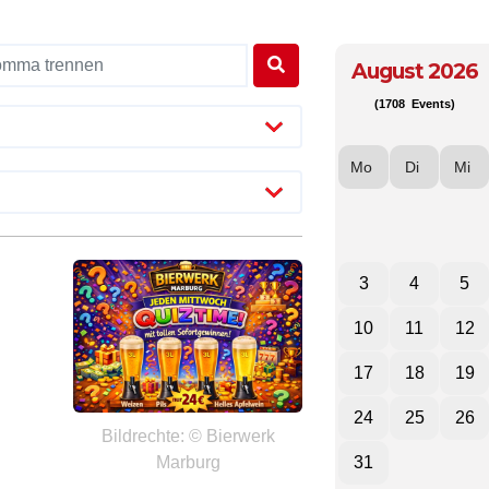
August 2026
(1708 Events)
Mo
Di
Mi
3
4
5
10
11
12
17
18
19
24
25
26
Bildrechte: © Bierwerk
Marburg
31