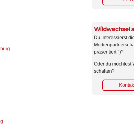
Wildwechsel a
Du interessierst di
Medienpartnerscha
rburg
präsentiert!")?
Oder du möchtest 
schalten?
Kontakt
rg