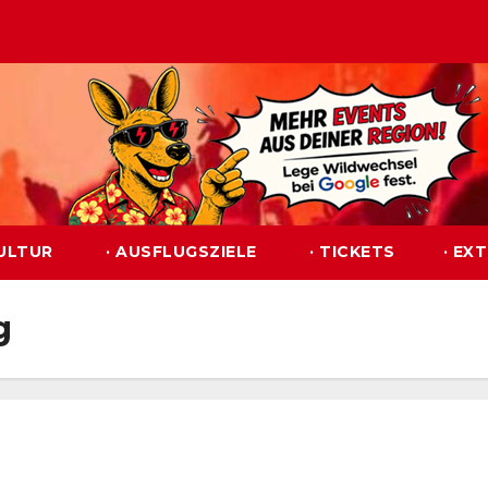
KULTUR
· AUSFLUGSZIELE
· TICKETS
· EX
g