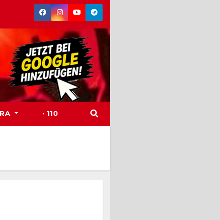
TRA
· 110