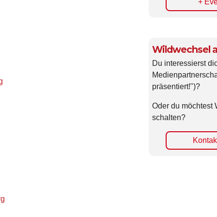
+ Eve
Wildwechsel a
Du interessierst di
Medienpartnerscha
g
präsentiert!")?
Oder du möchtest 
schalten?
Kontakt
rg