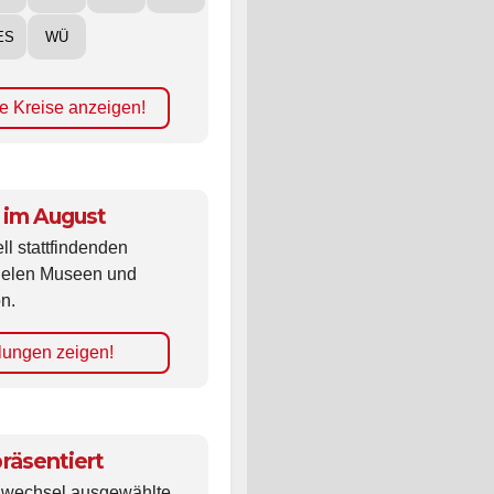
ES
WÜ
e Kreise anzeigen!
 im August
ll stattfindenden
vielen Museen und
n.
lungen zeigen!
räsentiert
ldwechsel ausgewählte