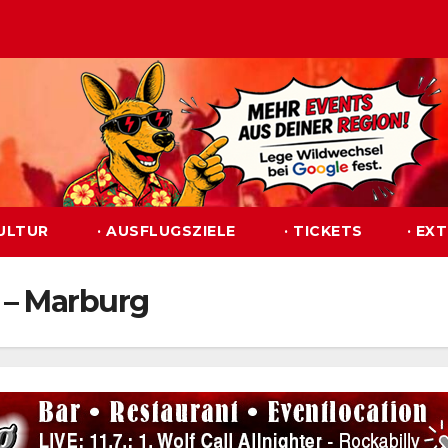
KULTUR
· AUSFLUGSZIELE
· TICKETS
· EX
 – Marburg