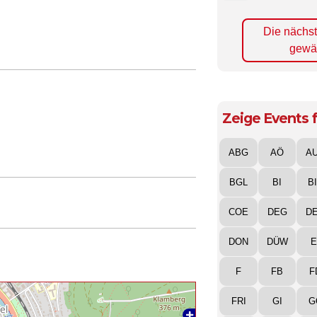
Die nächs
gewä
Zeige Events f
ABG
AÖ
A
BGL
BI
B
COE
DEG
D
DON
DÜW
E
F
FB
F
FRI
GI
G