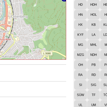
HD
HDH
H
HN
HOL
H
HX
KB
K
KYF
LA
L
MG
MHL
M
MZG
NDH
N
OH
PB
P
RA
RD
R
SI
SIG
S
SÜW
TF
T
UL
UM
V