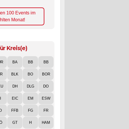
ten 100 Events im
hlten Monat!
ür Kreis(e)
UR
BA
BB
BB
IR
BLK
BO
BOR
EU
DH
DLG
DO
I
EIC
EM
ESW
D
FFB
FG
FR
Ö
GT
H
HAM