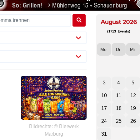
August 2026
(1713 Events)
Mo
Di
Mi
3
4
5
10
11
12
17
18
19
24
25
26
Bildrechte: © Bierwerk
Marburg
31