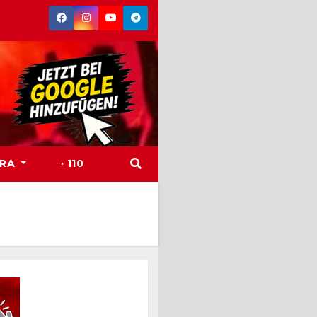
TRA
· 110