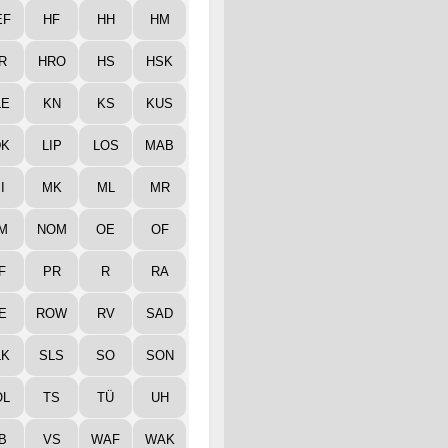
EF
HF
HH
HM
R
HRO
HS
HSK
LE
KN
KS
KUS
DK
LIP
LOS
MAB
I
MK
ML
MR
M
NOM
OE
OF
F
PR
R
RA
E
ROW
RV
SAD
LK
SLS
SO
SON
ÖL
TS
TÜ
UH
B
VS
WAF
WAK