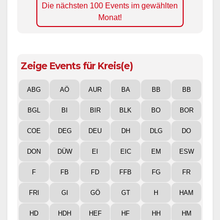
Die nächsten 100 Events im gewählten
Monat!
Zeige Events für Kreis(e)
ABG
AÖ
AUR
BA
BB
BB
BGL
BI
BIR
BLK
BO
BOR
COE
DEG
DEU
DH
DLG
DO
DON
DÜW
EI
EIC
EM
ESW
F
FB
FD
FFB
FG
FR
FRI
GI
GÖ
GT
H
HAM
HD
HDH
HEF
HF
HH
HM