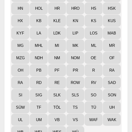
HN
HOL
HR
HRO
HS
HSK
HX
KB
KLE
KN
KS
KUS
KYF
LA
LDK
LIP
LOS
MAB
MG
MHL
MI
MK
ML
MR
MZG
NDH
NM
NOM
OE
OF
OH
PB
PF
PR
R
RA
RA
RD
RE
ROW
RV
SAD
SI
SIG
SLK
SLS
SO
SON
SÜW
TF
TÖL
TS
TÜ
UH
UL
UM
VB
VS
WAF
WAK