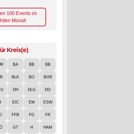
ten 100 Events im
hlten Monat!
ür Kreis(e)
UR
BA
BB
BB
IR
BLK
BO
BOR
EU
DH
DLG
DO
I
EIC
EM
ESW
D
FFB
FG
FR
Ö
GT
H
HAM