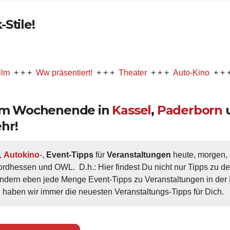
Stile!
+
Ww präsentiert!
+ + +
Theater
+ + +
Auto-Kino
+ + +
Musica
 am Wochenende in
Kassel
,
Paderborn
hr!
, 
Autokino
-, 
Event-Tipps
 für 
Veranstaltungen
 heute, morgen
ordhessen und OWL.  D.h.: Hier findest Du nicht nur Tipps zu d
ondern eben jede Menge Event-Tipps zu Veranstaltungen in der N
 haben wir immer die neuesten Veranstaltungs-Tipps für Dich.