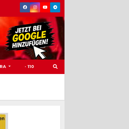
TRA
· 110