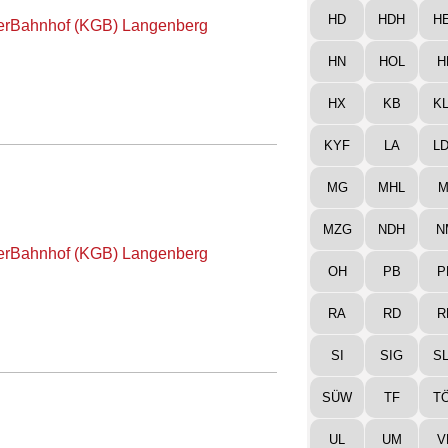
HD
HDH
H
terBahnhof (KGB) Langenberg
HN
HOL
H
HX
KB
K
KYF
LA
L
MG
MHL
M
MZG
NDH
N
terBahnhof (KGB) Langenberg
OH
PB
P
RA
RD
R
SI
SIG
S
SÜW
TF
T
UL
UM
V