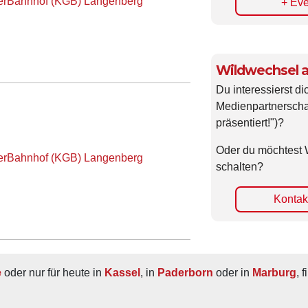
terBahnhof (KGB) Langenberg
+ Eve
Wildwechsel a
Du interessierst di
Medienpartnerscha
präsentiert!")?
Oder du möchtest 
terBahnhof (KGB) Langenberg
schalten?
Kontakt
e
 oder nur für heute in 
Kassel
, in 
Paderborn
 oder in 
Marburg
, 