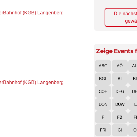
terBahnhof (KGB) Langenberg
Die nächs
gewä
Zeige Events f
ABG
AÖ
A
BGL
BI
B
terBahnhof (KGB) Langenberg
COE
DEG
D
DON
DÜW
E
F
FB
F
FRI
GI
G