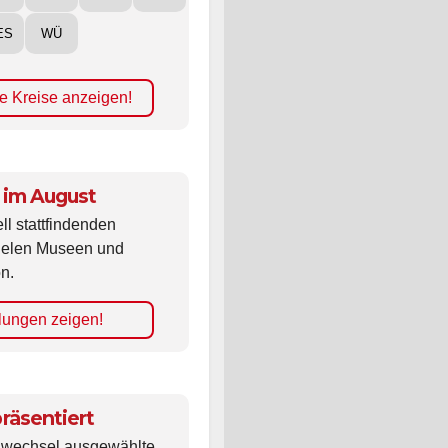
ES
WÜ
e Kreise anzeigen!
 im August
ll stattfindenden
vielen Museen und
n.
lungen zeigen!
räsentiert
ldwechsel ausgewählte