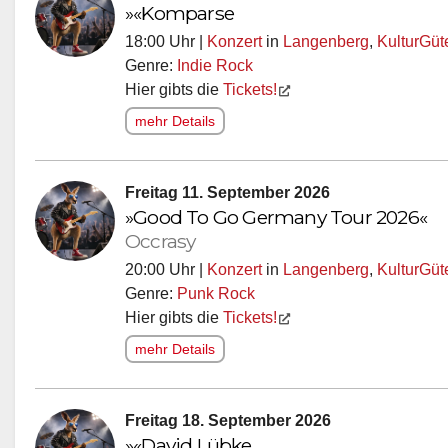
»«Komparse
18:00 Uhr |
Konzert
in
Langenberg
,
KulturGü
Genre:
Indie Rock
Hier gibts die
Tickets!
mehr Details
Freitag 11. September 2026
»Good To Go Germany Tour 2026«
Occrasy
20:00 Uhr |
Konzert
in
Langenberg
,
KulturGü
Genre:
Punk Rock
Hier gibts die
Tickets!
mehr Details
Freitag 18. September 2026
»«David Lübke