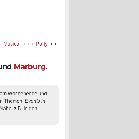
l
+ + +
Party
+ + +
Konzert
und
Marburg
.
, am Wochenende und 
en Themen: 
Events in 
ähe, z.B. in den 