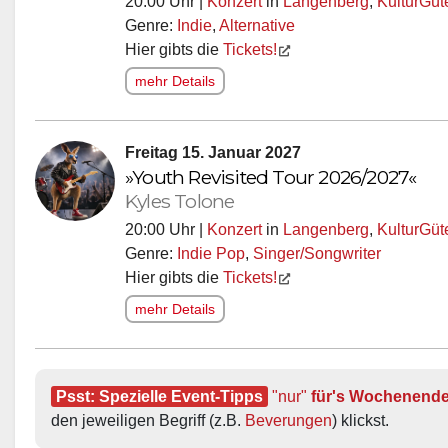
20:00 Uhr |
Konzert
in
Langenberg
,
KulturGü
Genre:
Indie
,
Alternative
Hier gibts die
Tickets!
mehr Details
Freitag 15. Januar 2027
»Youth Revisited Tour 2026/2027«
Kyles Tolone
20:00 Uhr |
Konzert
in
Langenberg
,
KulturGü
Genre:
Indie Pop
,
Singer/Songwriter
Hier gibts die
Tickets!
mehr Details
Psst: Spezielle Event-Tipps
"nur"
 für's Wochenend
den jeweiligen Begriff (z.B. 
Beverungen
) klickst.