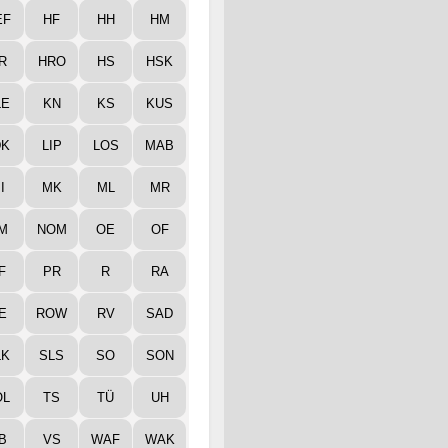
EF
HF
HH
HM
R
HRO
HS
HSK
LE
KN
KS
KUS
DK
LIP
LOS
MAB
I
MK
ML
MR
M
NOM
OE
OF
F
PR
R
RA
E
ROW
RV
SAD
LK
SLS
SO
SON
ÖL
TS
TÜ
UH
B
VS
WAF
WAK