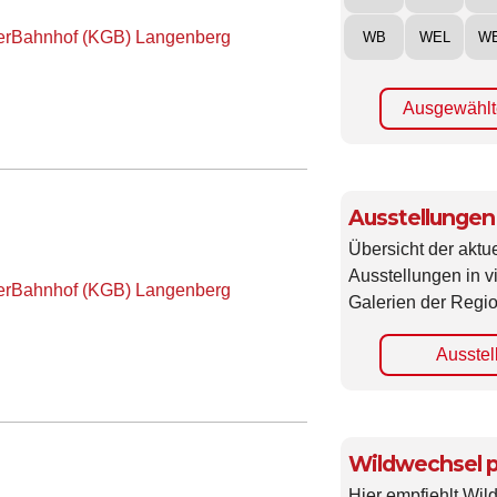
terBahnhof (KGB) Langenberg
WB
WEL
W
Ausgewählt
Ausstellungen
Übersicht der aktue
Ausstellungen in 
terBahnhof (KGB) Langenberg
Galerien der Regio
Ausstel
Wildwechsel p
Hier empfiehlt Wi