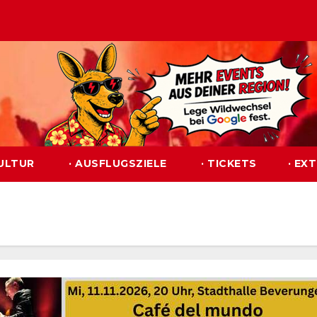
KULTUR
· AUSFLUGSZIELE
· TICKETS
· EX