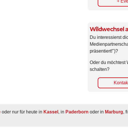
+ Eve
Wildwechsel a
Du interessierst di
Medienpartnerscha
präsentiert!")?
Oder du möchtest 
schalten?
Kontakt
e
 oder nur für heute in 
Kassel
, in 
Paderborn
 oder in 
Marburg
, 