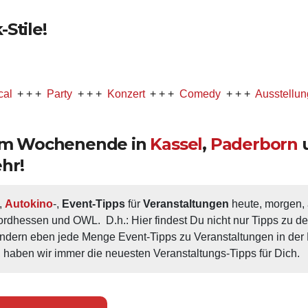
Stile!
+
Party
+ + +
Konzert
+ + +
Comedy
+ + +
Ausstellung
+ + +
 am Wochenende in
Kassel
,
Paderborn
hr!
, 
Autokino
-, 
Event-Tipps
 für 
Veranstaltungen
 heute, morgen
ordhessen und OWL.  D.h.: Hier findest Du nicht nur Tipps zu d
ondern eben jede Menge Event-Tipps zu Veranstaltungen in der N
 haben wir immer die neuesten Veranstaltungs-Tipps für Dich.