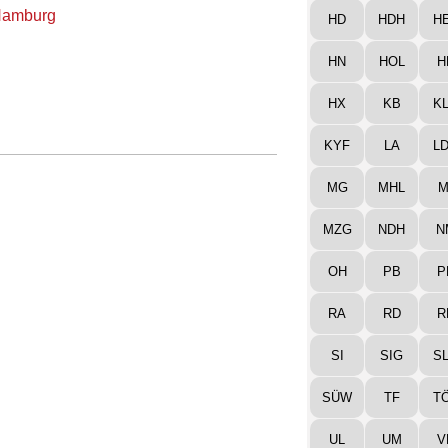
Hamburg
HD
HDH
H
HN
HOL
H
HX
KB
K
KYF
LA
L
MG
MHL
M
MZG
NDH
N
OH
PB
P
RA
RD
R
SI
SIG
S
SÜW
TF
T
UL
UM
V