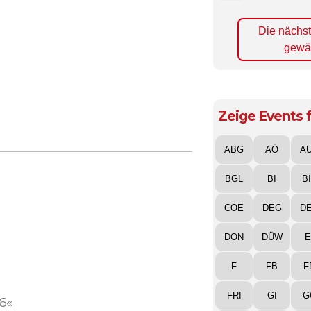
Die nächs
gewä
Zeige Events f
ABG
AÖ
A
BGL
BI
B
COE
DEG
D
DON
DÜW
E
F
FB
F
FRI
GI
G
6«