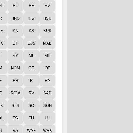
EF
HF
HH
HM
R
HRO
HS
HSK
LE
KN
KS
KUS
DK
LIP
LOS
MAB
I
MK
ML
MR
M
NOM
OE
OF
F
PR
R
RA
E
ROW
RV
SAD
LK
SLS
SO
SON
ÖL
TS
TÜ
UH
B
VS
WAF
WAK