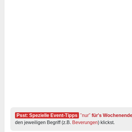
Psst: Spezielle Event-Tipps
"nur"
 für's Wochenend
den jeweiligen Begriff (z.B. 
Beverungen
) klickst.