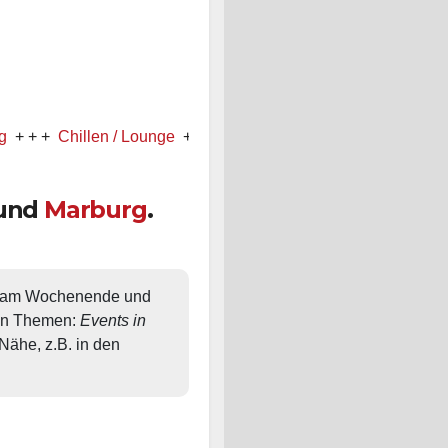
Chillen / Lounge
+ + +
Schön, dass Du vorbei schaust! Welche
und
Marburg
.
, am Wochenende und 
en Themen: 
Events in 
ähe, z.B. in den 