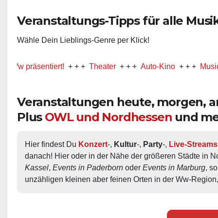
Veranstaltungs-Tipps für alle Musik-
Wähle Dein Lieblings-Genre per Klick!
räsentiert!
+ + +
Theater
+ + +
Auto-Kino
+ + +
Musical
+ + 
Veranstaltungen heute, morgen,
Plus
OWL und Nordhessen
und me
Hier findest Du 
Konzert
-, 
Kultur
-, 
Party
-, 
Live-Streams
danach! Hier oder in der Nähe der größeren Städte in N
Kassel
, 
Events in Paderborn
 oder 
Events in Marburg
, s
unzähligen kleinen aber feinen Orten in der Ww-Region,