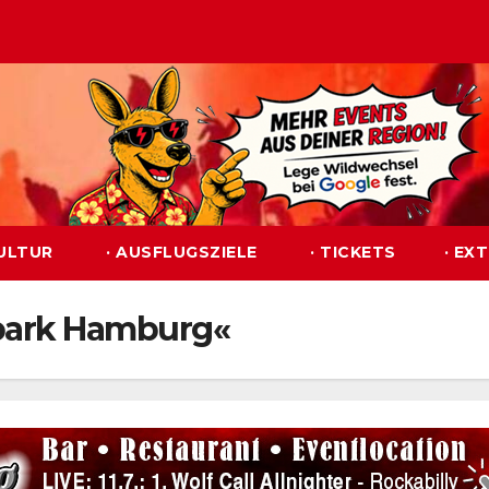
KULTUR
· AUSFLUGSZIELE
· TICKETS
· EX
tpark Hamburg«