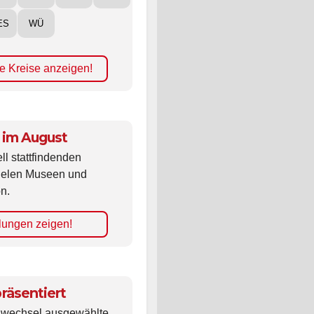
ES
WÜ
e Kreise anzeigen!
 im August
ll stattfindenden
vielen Museen und
n.
lungen zeigen!
räsentiert
ldwechsel ausgewählte