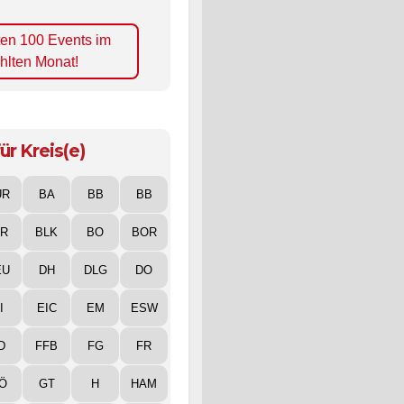
ten 100 Events im
hlten Monat!
ür Kreis(e)
UR
BA
BB
BB
IR
BLK
BO
BOR
EU
DH
DLG
DO
I
EIC
EM
ESW
D
FFB
FG
FR
Ö
GT
H
HAM