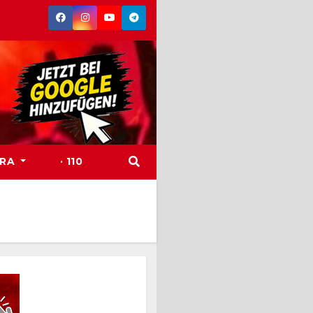
TRA
· 110