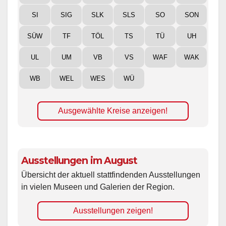
SI
SIG
SLK
SLS
SO
SON
SÜW
TF
TÖL
TS
TÜ
UH
UL
UM
VB
VS
WAF
WAK
WB
WEL
WES
WÜ
Ausgewählte Kreise anzeigen!
Ausstellungen im August
Übersicht der aktuell stattfindenden Ausstellungen
in vielen Museen und Galerien der Region.
Ausstellungen zeigen!