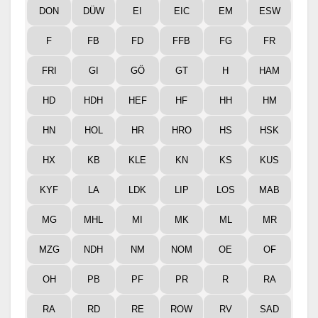
DON
DÜW
EI
EIC
EM
ESW
F
FB
FD
FFB
FG
FR
FRI
GI
GÖ
GT
H
HAM
HD
HDH
HEF
HF
HH
HM
HN
HOL
HR
HRO
HS
HSK
HX
KB
KLE
KN
KS
KUS
KYF
LA
LDK
LIP
LOS
MAB
MG
MHL
MI
MK
ML
MR
MZG
NDH
NM
NOM
OE
OF
OH
PB
PF
PR
R
RA
RA
RD
RE
ROW
RV
SAD