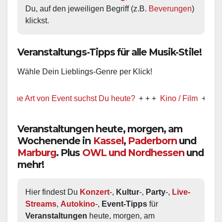
Du, auf den jeweiligen Begriff (z.B. 
Beverungen
) 
klickst.
Veranstaltungs-Tipps für alle Musik-Stile!
Wähle Dein Lieblings-Genre per Klick!
Art von Event suchst Du heute?
+ + +
Kino / Film
+ + +
Ww prä
Veranstaltungen heute, morgen, am
Wochenende in
Kassel
,
Paderborn
und
Marburg
. Plus
OWL und Nordhessen
und
mehr!
Hier findest Du 
Konzert
-, 
Kultur
-, 
Party
-, 
Live-
Streams
, 
Autokino
-, 
Event-Tipps
 für 
Veranstaltungen
 heute, morgen, am 