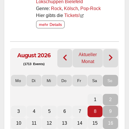
Lokschuppen Bielefeld
Genre:
Rock
,
Kölsch
,
Pop-Rock
Hier gibts die
Tickets!
mehr Details
August 2026
Aktueller
Monat
(1713 Events)
Mo
Di
Mi
Do
Fr
Sa
So
1
2
3
4
5
6
7
8
9
10
11
12
13
14
15
16