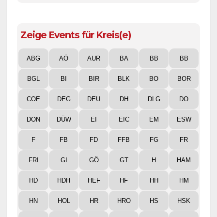
Zeige Events für Kreis(e)
ABG
AÖ
AUR
BA
BB
BB
BGL
BI
BIR
BLK
BO
BOR
COE
DEG
DEU
DH
DLG
DO
DON
DÜW
EI
EIC
EM
ESW
F
FB
FD
FFB
FG
FR
FRI
GI
GÖ
GT
H
HAM
HD
HDH
HEF
HF
HH
HM
HN
HOL
HR
HRO
HS
HSK