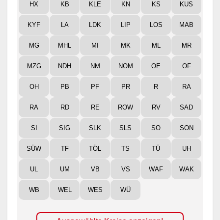
HX
KB
KLE
KN
KS
KUS
KYF
LA
LDK
LIP
LOS
MAB
MG
MHL
MI
MK
ML
MR
MZG
NDH
NM
NOM
OE
OF
OH
PB
PF
PR
R
RA
RA
RD
RE
ROW
RV
SAD
SI
SIG
SLK
SLS
SO
SON
SÜW
TF
TÖL
TS
TÜ
UH
UL
UM
VB
VS
WAF
WAK
WB
WEL
WES
WÜ