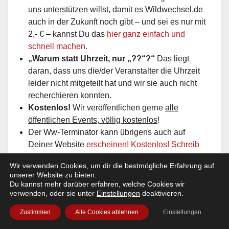
uns unterstützen willst, damit es Wildwechsel.de
auch in der Zukunft noch gibt – und sei es nur mit
2,- € – kannst Du das
hier ganz einfach und
schnell machen.
„Warum statt Uhrzeit, nur „??“?“
Das liegt
daran, dass uns die/der Veranstalter die Uhrzeit
leider nicht mitgeteilt hat und wir sie auch nicht
recherchieren konnten.
Kostenlos!
Wir veröffentlichen gerne
alle
öffentlichen Events, völlig kostenlos
!
Der Ww-Terminator kann übrigens auch auf
Deiner Website
erscheinen! Kostenlos! Schreib
uns
!
Wir verwenden Cookies, um dir die bestmögliche Erfahrung auf
unserer Website zu bieten.
Deine Veranstaltung kostenlos
Du kannst mehr darüber erfahren, welche Cookies wir
verwenden, oder sie unter
Einstellungen
deaktivieren.
eintragen:
Zustimmen
Alle Cookies ablehnen
Einstellungen
Hier kannst Du in wenigen Minuten Deinen eigenen