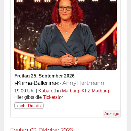
Freitag 25. September 2026
»Klima-Ballerina«
•
Anny Hartmann
19:00 Uhr |
Kabarett
in
Marburg
,
KFZ Marburg
Hier gibts die
Tickets!
mehr Details
Anzeige
Freitag, 02. Oktober 2026