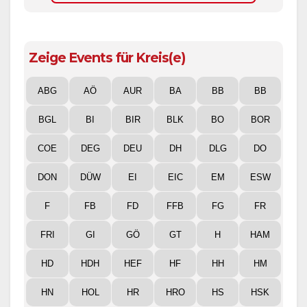
Zeige Events für Kreis(e)
ABG
AÖ
AUR
BA
BB
BB
BGL
BI
BIR
BLK
BO
BOR
COE
DEG
DEU
DH
DLG
DO
DON
DÜW
EI
EIC
EM
ESW
F
FB
FD
FFB
FG
FR
FRI
GI
GÖ
GT
H
HAM
HD
HDH
HEF
HF
HH
HM
HN
HOL
HR
HRO
HS
HSK