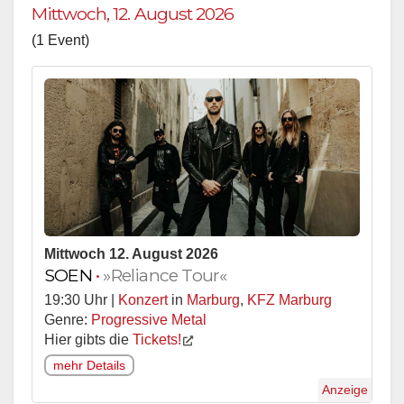
Mittwoch, 12. August 2026
(1 Event)
Mittwoch 12. August 2026
SOEN
•
»Reliance Tour«
19:30 Uhr |
Konzert
in
Marburg
,
KFZ Marburg
Genre:
Progressive Metal
Hier gibts die
Tickets!
mehr Details
Anzeige