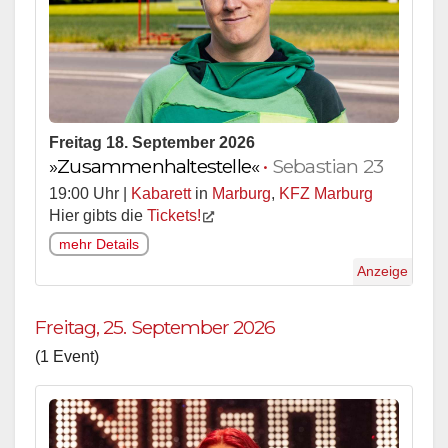
Freitag 18. September 2026
»Zusammenhaltestelle«
•
Sebastian 23
19:00 Uhr |
Kabarett
in
Marburg
,
KFZ Marburg
Hier gibts die
Tickets!
mehr Details
Anzeige
Freitag, 25. September 2026
(1 Event)