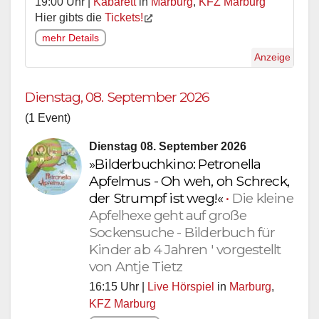
19:00 Uhr |
Kabarett
in
Marburg
,
KFZ Marburg
Hier gibts die
Tickets!
mehr Details
Anzeige
Dienstag, 08. September 2026
(1 Event)
Dienstag 08. September 2026
»Bilderbuchkino: Petronella
Apfelmus - Oh weh, oh Schreck,
der Strumpf ist weg!«
•
Die kleine
Apfelhexe geht auf große
Sockensuche - Bilderbuch für
Kinder ab 4 Jahren ' vorgestellt
von Antje Tietz
16:15 Uhr |
Live Hörspiel
in
Marburg
,
KFZ Marburg