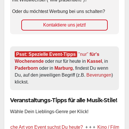
Oder du möchtest Werbung bei uns schalten?
Kontaktiere uns jetzt!
Psst: Spezielle Event-Tipps
"nur"
 für's 
Wochenende
 oder nur für heute in 
Kassel
, in 
Paderborn
 oder in 
Marburg
, findest Du wenn 
Du, auf den jeweiligen Begriff (z.B. 
Beverungen
) 
klickst.
Veranstaltungs-Tipps für alle Musik-Stile!
Wähle Dein Lieblings-Genre per Klick!
rt von Event suchst Du heute?
+ + +
Kino / Film
+ + +
Ww präs