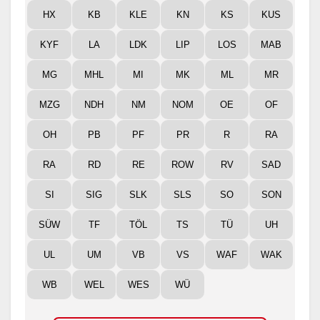
HX
KB
KLE
KN
KS
KUS
KYF
LA
LDK
LIP
LOS
MAB
MG
MHL
MI
MK
ML
MR
MZG
NDH
NM
NOM
OE
OF
OH
PB
PF
PR
R
RA
RA
RD
RE
ROW
RV
SAD
SI
SIG
SLK
SLS
SO
SON
SÜW
TF
TÖL
TS
TÜ
UH
UL
UM
VB
VS
WAF
WAK
WB
WEL
WES
WÜ