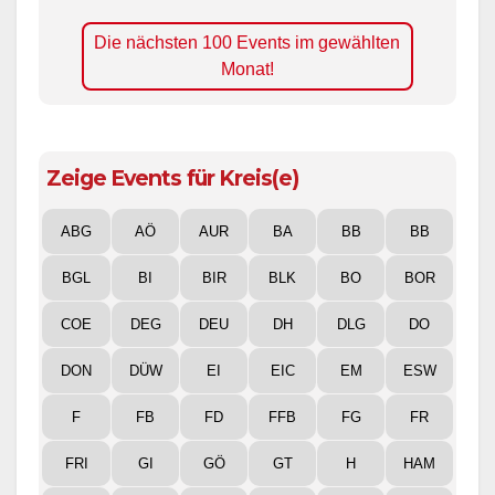
Die nächsten 100 Events im gewählten
Monat!
Zeige Events für Kreis(e)
ABG
AÖ
AUR
BA
BB
BB
BGL
BI
BIR
BLK
BO
BOR
COE
DEG
DEU
DH
DLG
DO
DON
DÜW
EI
EIC
EM
ESW
F
FB
FD
FFB
FG
FR
FRI
GI
GÖ
GT
H
HAM