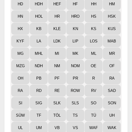
HD
HDH
HEF
HF
HH
HM
HN
HOL
HR
HRO
HS
HSK
HX
KB
KLE
KN
KS
KUS
KYF
LA
LDK
LIP
LOS
MAB
MG
MHL
MI
MK
ML
MR
MZG
NDH
NM
NOM
OE
OF
OH
PB
PF
PR
R
RA
RA
RD
RE
ROW
RV
SAD
SI
SIG
SLK
SLS
SO
SON
SÜW
TF
TÖL
TS
TÜ
UH
UL
UM
VB
VS
WAF
WAK