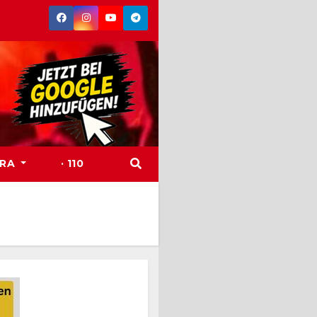
TRA
· 110