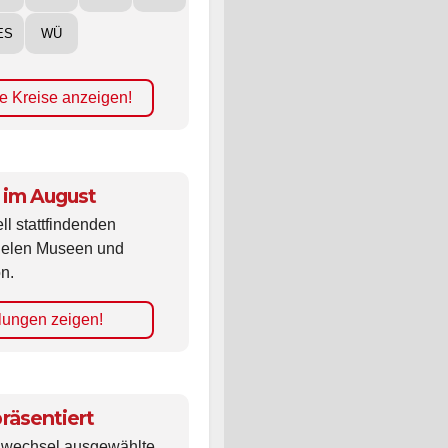
ES
WÜ
e Kreise anzeigen!
 im August
ll stattfindenden
vielen Museen und
n.
lungen zeigen!
räsentiert
ldwechsel ausgewählte