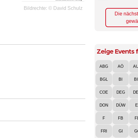
Bildrechte: © David Schulz
Die nächs
gewä
Zeige Events f
ABG
AÖ
A
BGL
BI
B
COE
DEG
D
DON
DÜW
E
F
FB
F
FRI
GI
G