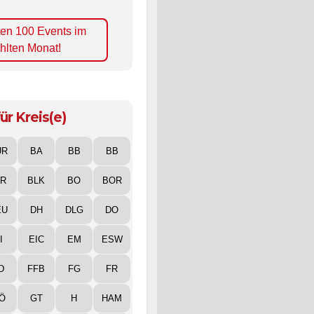
ten 100 Events im
hlten Monat!
ür Kreis(e)
UR
BA
BB
BB
IR
BLK
BO
BOR
EU
DH
DLG
DO
I
EIC
EM
ESW
D
FFB
FG
FR
Ö
GT
H
HAM