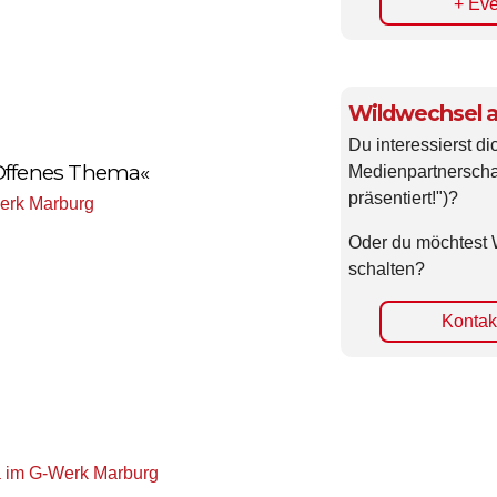
+ Eve
Wildwechsel a
Du interessierst di
 Offenes Thema«
Medienpartnerscha
präsentiert!")?
erk Marburg
Oder du möchtest 
schalten?
Kontakt
 im G-Werk Marburg