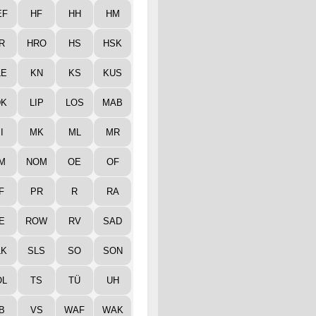
EF
HF
HH
HM
R
HRO
HS
HSK
LE
KN
KS
KUS
DK
LIP
LOS
MAB
I
MK
ML
MR
M
NOM
OE
OF
F
PR
R
RA
E
ROW
RV
SAD
LK
SLS
SO
SON
ÖL
TS
TÜ
UH
B
VS
WAF
WAK