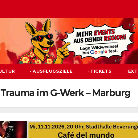
KULTUR
· AUSFLUGSZIELE
· TICKETS
· EX
– Trauma im G-Werk – Marburg