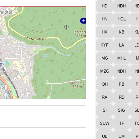
HD
HDH
H
HN
HOL
H
HX
KB
K
KYF
LA
L
MG
MHL
M
MZG
NDH
N
OH
PB
P
RA
RD
R
SI
SIG
S
SÜW
TF
T
UL
UM
V