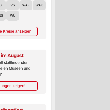
B
VS
WAF
WAK
ES
WÜ
e Kreise anzeigen!
 im August
ll stattfindenden
vielen Museen und
n.
lungen zeigen!