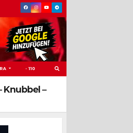
TRA
· 110
– Knubbel –