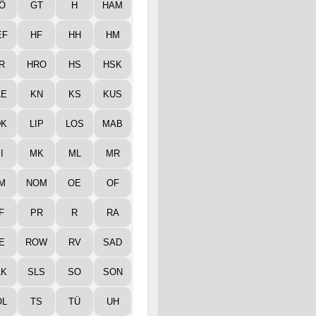
Ö
GT
H
HAM
EF
HF
HH
HM
R
HRO
HS
HSK
LE
KN
KS
KUS
DK
LIP
LOS
MAB
I
MK
ML
MR
M
NOM
OE
OF
F
PR
R
RA
E
ROW
RV
SAD
LK
SLS
SO
SON
ÖL
TS
TÜ
UH