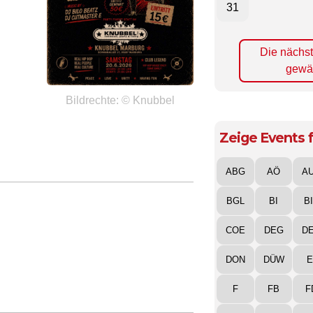
31
Die nächs
gewä
Bildrechte: © Knubbel
Zeige Events f
ABG
AÖ
A
BGL
BI
B
COE
DEG
D
DON
DÜW
E
F
FB
F