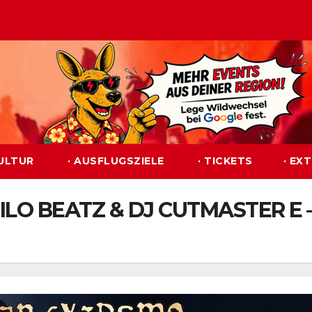
KULTUR
· AUSFLUGSZIELE
· TICKETS
· EX
 BILO BEATZ & DJ CUTMASTER E 