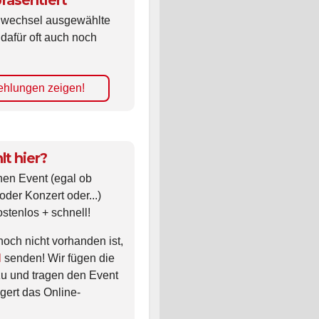
räsentiert
ldwechsel ausgewählte
 dafür oft auch noch
hlungen zeigen!
lt hier?
nen Event (egal ob
oder Konzert oder...)
ostenlos + schnell!
noch nicht vorhanden ist,
l
senden! Wir fügen die
zu und tragen den Event
gert das Online-