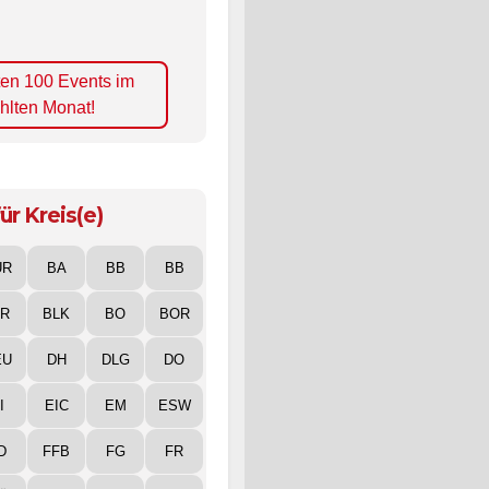
ten 100 Events im
hlten Monat!
ür Kreis(e)
UR
BA
BB
BB
IR
BLK
BO
BOR
EU
DH
DLG
DO
I
EIC
EM
ESW
D
FFB
FG
FR