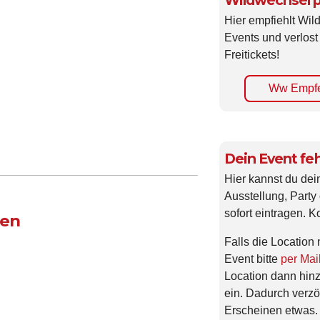
Wildwechsel p
Hier empfiehlt Wi
Events und verlost
Freitickets!
Ww Empfe
Dein Event feh
Hier kannst du dei
Ausstellung, Party 
sofort eintragen. K
gen
Falls die Location 
Event bitte
per Mai
Location dann hin
ein. Dadurch verzö
Erscheinen etwas.