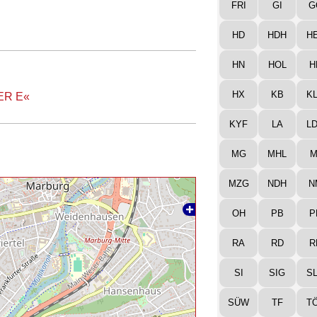
FRI
GI
G
HD
HDH
H
HN
HOL
H
HX
KB
K
ER E«
KYF
LA
L
MG
MHL
M
MZG
NDH
N
OH
PB
P
RA
RD
R
SI
SIG
S
SÜW
TF
T