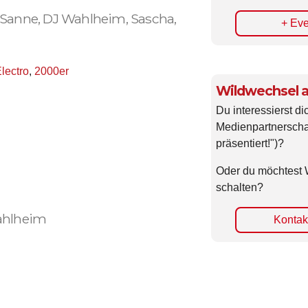
ySanne, DJ Wahlheim, Sascha,
+ Eve
lectro
,
2000er
Wildwechsel a
Du interessierst di
Medienpartnerscha
präsentiert!")?
Oder du möchtest 
schalten?
ahlheim
Kontakt