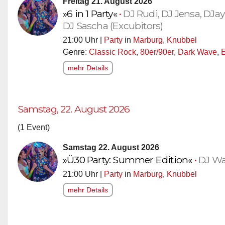
Freitag 21. August 2026
»6 in 1 Party«
•
DJ Rudi, DJ Jensa, DJa
DJ Sascha (Excubitors)
21:00 Uhr |
Party
in
Marburg
,
Knubbel
Genre:
Classic Rock
,
80er/90er
,
Dark Wave
,
E
mehr Details
Samstag, 22. August 2026
(1 Event)
Samstag 22. August 2026
»Ü30 Party: Summer Edition«
•
DJ W
21:00 Uhr |
Party
in
Marburg
,
Knubbel
mehr Details