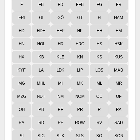
F
FB
FD
FFB
FG
FR
FRI
GI
GÖ
GT
H
HAM
HD
HDH
HEF
HF
HH
HM
HN
HOL
HR
HRO
HS
HSK
HX
KB
KLE
KN
KS
KUS
KYF
LA
LDK
LIP
LOS
MAB
MG
MHL
MI
MK
ML
MR
MZG
NDH
NM
NOM
OE
OF
OH
PB
PF
PR
R
RA
RA
RD
RE
ROW
RV
SAD
SI
SIG
SLK
SLS
SO
SON