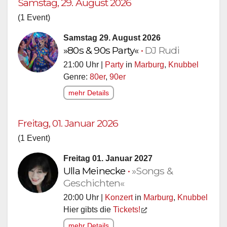
Samstag, 29. August 2026
(1 Event)
Samstag 29. August 2026
»80s & 90s Party«
•
DJ Rudi
21:00 Uhr |
Party
in
Marburg
,
Knubbel
Genre:
80er
,
90er
mehr Details
Freitag, 01. Januar 2026
(1 Event)
Freitag 01. Januar 2027
Ulla Meinecke
•
»Songs &
Geschichten«
20:00 Uhr |
Konzert
in
Marburg
,
Knubbel
Hier gibts die
Tickets!
mehr Details