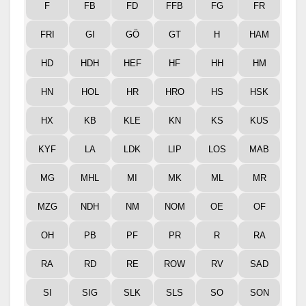
F
FB
FD
FFB
FG
FR
FRI
GI
GÖ
GT
H
HAM
HD
HDH
HEF
HF
HH
HM
HN
HOL
HR
HRO
HS
HSK
HX
KB
KLE
KN
KS
KUS
KYF
LA
LDK
LIP
LOS
MAB
MG
MHL
MI
MK
ML
MR
MZG
NDH
NM
NOM
OE
OF
OH
PB
PF
PR
R
RA
RA
RD
RE
ROW
RV
SAD
SI
SIG
SLK
SLS
SO
SON