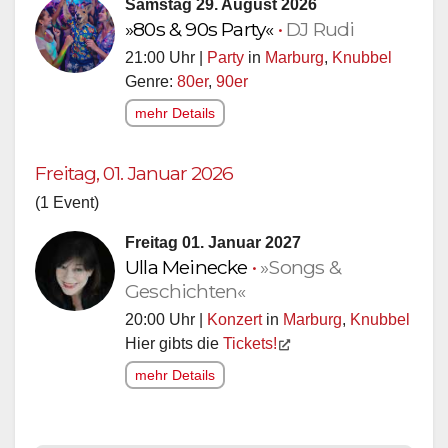
Samstag 29. August 2026
»80s & 90s Party«
•
DJ Rudi
21:00 Uhr |
Party
in
Marburg
,
Knubbel
Genre:
80er
,
90er
mehr Details
Freitag, 01. Januar 2026
(1 Event)
Freitag 01. Januar 2027
Ulla Meinecke
•
»Songs &
Geschichten«
20:00 Uhr |
Konzert
in
Marburg
,
Knubbel
Hier gibts die
Tickets!
mehr Details