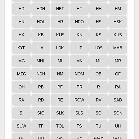
HD
HDH
HEF
HF
HH
HM
HN
HOL
HR
HRO
HS
HSK
HX
KB
KLE
KN
KS
KUS
KYF
LA
LDK
LIP
LOS
MAB
MG
MHL
MI
MK
ML
MR
MZG
NDH
NM
NOM
OE
OF
OH
PB
PF
PR
R
RA
RA
RD
RE
ROW
RV
SAD
SI
SIG
SLK
SLS
SO
SON
SÜW
TF
TÖL
TS
TÜ
UH