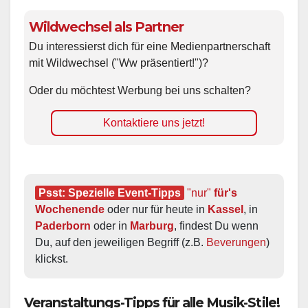
Wildwechsel als Partner
Du interessierst dich für eine Medienpartnerschaft
mit Wildwechsel ("Ww präsentiert!")?
Oder du möchtest Werbung bei uns schalten?
Kontaktiere uns jetzt!
Psst: Spezielle Event-Tipps
"nur"
 für's 
Wochenende
 oder nur für heute in 
Kassel
, in 
Paderborn
 oder in 
Marburg
, findest Du wenn 
Du, auf den jeweiligen Begriff (z.B. 
Beverungen
) 
klickst.
Veranstaltungs-Tipps für alle Musik-Stile!