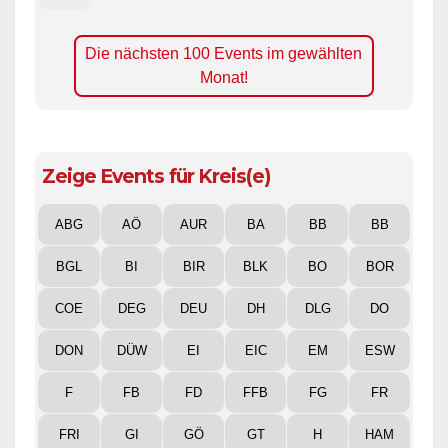
Die nächsten 100 Events im gewählten
Monat!
Zeige Events für Kreis(e)
ABG
AÖ
AUR
BA
BB
BB
BGL
BI
BIR
BLK
BO
BOR
COE
DEG
DEU
DH
DLG
DO
DON
DÜW
EI
EIC
EM
ESW
F
FB
FD
FFB
FG
FR
FRI
GI
GÖ
GT
H
HAM