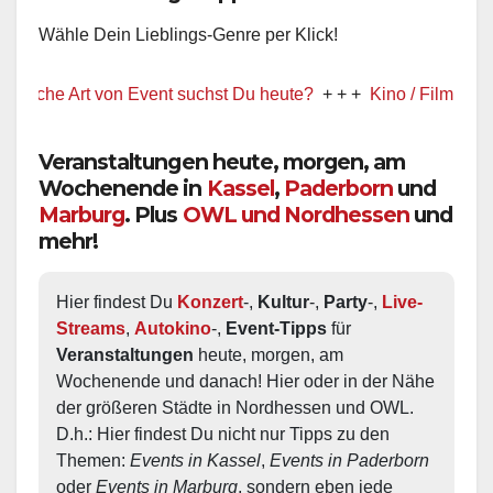
Wähle Dein Lieblings-Genre per Klick!
e Art von Event suchst Du heute?
+ + +
Kino / Film
+ + +
Ww pr
Veranstaltungen heute, morgen, am
Wochenende in
Kassel
,
Paderborn
und
Marburg
. Plus
OWL und Nordhessen
und
mehr!
Hier findest Du 
Konzert
-, 
Kultur
-, 
Party
-, 
Live-
Streams
, 
Autokino
-, 
Event-Tipps
 für 
Veranstaltungen
 heute, morgen, am 
Wochenende und danach! Hier oder in der Nähe 
der größeren Städte in Nordhessen und OWL.  
D.h.: Hier findest Du nicht nur Tipps zu den 
Themen: 
Events in Kassel
, 
Events in Paderborn
oder 
Events in Marburg
, sondern eben jede 