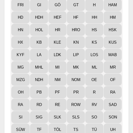
FRI
GI
GÖ
GT
H
HAM
HD
HDH
HEF
HF
HH
HM
HN
HOL
HR
HRO
HS
HSK
HX
KB
KLE
KN
KS
KUS
KYF
LA
LDK
LIP
LOS
MAB
MG
MHL
MI
MK
ML
MR
MZG
NDH
NM
NOM
OE
OF
OH
PB
PF
PR
R
RA
RA
RD
RE
ROW
RV
SAD
SI
SIG
SLK
SLS
SO
SON
SÜW
TF
TÖL
TS
TÜ
UH