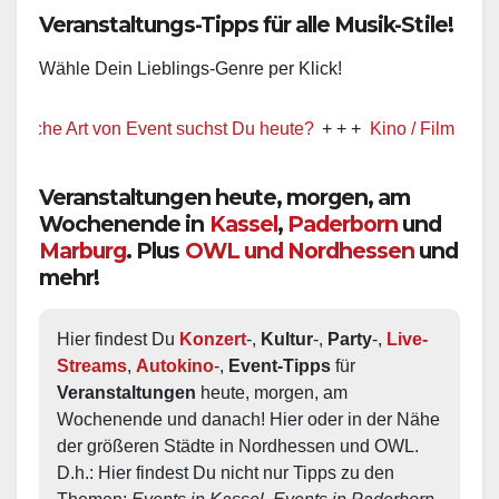
Veranstaltungs-Tipps für alle Musik-Stile!
Wähle Dein Lieblings-Genre per Klick!
 Art von Event suchst Du heute?
+ + +
Kino / Film
+ + +
Ww pr
Veranstaltungen heute, morgen, am
Wochenende in
Kassel
,
Paderborn
und
Marburg
. Plus
OWL und Nordhessen
und
mehr!
Hier findest Du 
Konzert
-, 
Kultur
-, 
Party
-, 
Live-
Streams
, 
Autokino
-, 
Event-Tipps
 für 
Veranstaltungen
 heute, morgen, am 
Wochenende und danach! Hier oder in der Nähe 
der größeren Städte in Nordhessen und OWL.  
D.h.: Hier findest Du nicht nur Tipps zu den 