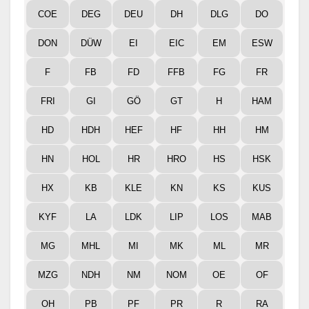
COE
DEG
DEU
DH
DLG
DO
DON
DÜW
EI
EIC
EM
ESW
F
FB
FD
FFB
FG
FR
FRI
GI
GÖ
GT
H
HAM
HD
HDH
HEF
HF
HH
HM
HN
HOL
HR
HRO
HS
HSK
HX
KB
KLE
KN
KS
KUS
KYF
LA
LDK
LIP
LOS
MAB
MG
MHL
MI
MK
ML
MR
MZG
NDH
NM
NOM
OE
OF
OH
PB
PF
PR
R
RA