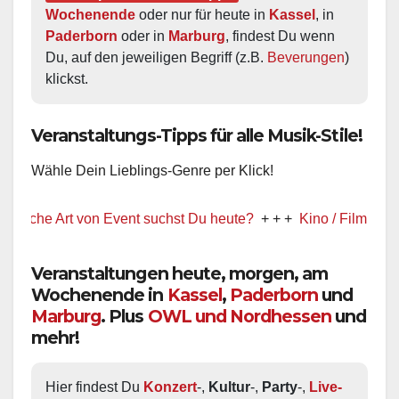
Wochenende
 oder nur für heute in 
Kassel
, in 
Paderborn
 oder in 
Marburg
, findest Du wenn 
Du, auf den jeweiligen Begriff (z.B. 
Beverungen
) 
klickst.
Veranstaltungs-Tipps für alle Musik-Stile!
Wähle Dein Lieblings-Genre per Klick!
 Art von Event suchst Du heute?
+ + +
Kino / Film
+ + +
Ww pr
Veranstaltungen heute, morgen, am
Wochenende in
Kassel
,
Paderborn
und
Marburg
. Plus
OWL und Nordhessen
und
mehr!
Hier findest Du 
Konzert
-, 
Kultur
-, 
Party
-, 
Live-