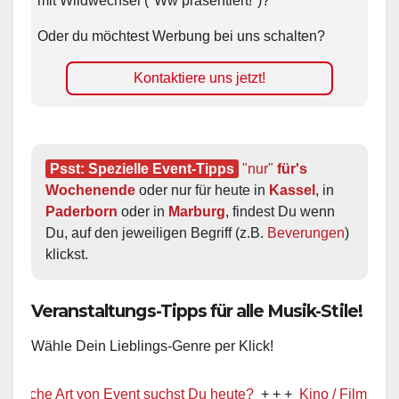
mit Wildwechsel ("Ww präsentiert!")?
Oder du möchtest Werbung bei uns schalten?
Kontaktiere uns jetzt!
Psst: Spezielle Event-Tipps
"nur"
 für's 
Wochenende
 oder nur für heute in 
Kassel
, in 
Paderborn
 oder in 
Marburg
, findest Du wenn 
Du, auf den jeweiligen Begriff (z.B. 
Beverungen
) 
klickst.
Veranstaltungs-Tipps für alle Musik-Stile!
Wähle Dein Lieblings-Genre per Klick!
e Art von Event suchst Du heute?
+ + +
Kino / Film
+ + +