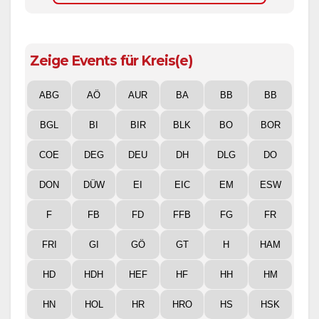
Zeige Events für Kreis(e)
ABG
AÖ
AUR
BA
BB
BB
BGL
BI
BIR
BLK
BO
BOR
COE
DEG
DEU
DH
DLG
DO
DON
DÜW
EI
EIC
EM
ESW
F
FB
FD
FFB
FG
FR
FRI
GI
GÖ
GT
H
HAM
HD
HDH
HEF
HF
HH
HM
HN
HOL
HR
HRO
HS
HSK