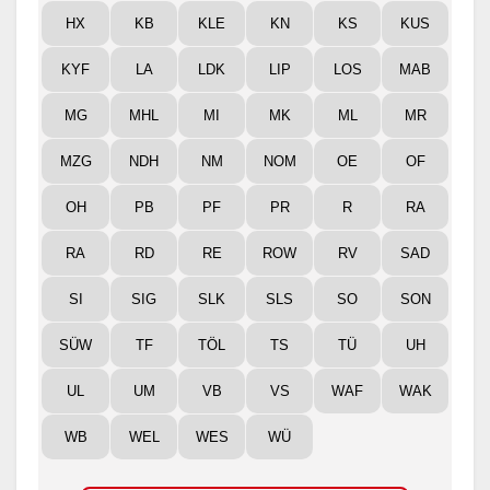
HX
KB
KLE
KN
KS
KUS
KYF
LA
LDK
LIP
LOS
MAB
MG
MHL
MI
MK
ML
MR
MZG
NDH
NM
NOM
OE
OF
OH
PB
PF
PR
R
RA
RA
RD
RE
ROW
RV
SAD
SI
SIG
SLK
SLS
SO
SON
SÜW
TF
TÖL
TS
TÜ
UH
UL
UM
VB
VS
WAF
WAK
WB
WEL
WES
WÜ