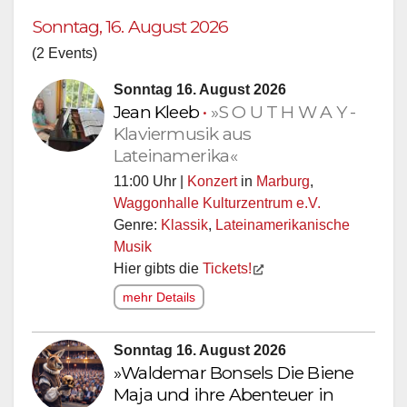
Sonntag, 16. August 2026
(2 Events)
Sonntag 16. August 2026
Jean Kleeb
•
»S O U T H W A Y -
Klaviermusik aus
Lateinamerika«
11:00 Uhr |
Konzert
in
Marburg
,
Waggonhalle Kulturzentrum e.V.
Genre:
Klassik
,
Lateinamerikanische
Musik
Hier gibts die
Tickets!
mehr Details
Sonntag 16. August 2026
»Waldemar Bonsels Die Biene
Maja und ihre Abenteuer in