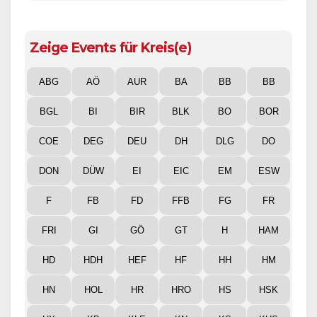
Zeige Events für Kreis(e)
ABG
AÖ
AUR
BA
BB
BB
BGL
BI
BIR
BLK
BO
BOR
COE
DEG
DEU
DH
DLG
DO
DON
DÜW
EI
EIC
EM
ESW
F
FB
FD
FFB
FG
FR
FRI
GI
GÖ
GT
H
HAM
HD
HDH
HEF
HF
HH
HM
HN
HOL
HR
HRO
HS
HSK