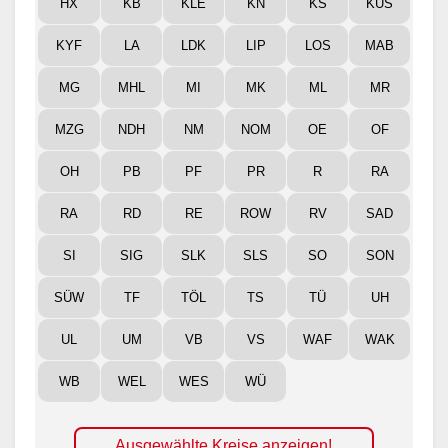
HX
KB
KLE
KN
KS
KUS
KYF
LA
LDK
LIP
LOS
MAB
MG
MHL
MI
MK
ML
MR
MZG
NDH
NM
NOM
OE
OF
OH
PB
PF
PR
R
RA
RA
RD
RE
ROW
RV
SAD
SI
SIG
SLK
SLS
SO
SON
SÜW
TF
TÖL
TS
TÜ
UH
UL
UM
VB
VS
WAF
WAK
WB
WEL
WES
WÜ
Ausgewählte Kreise anzeigen!