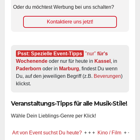
Oder du möchtest Werbung bei uns schalten?
Kontaktiere uns jetzt!
Psst: Spezielle Event-Tipps
"nur"
 für's 
Wochenende
 oder nur für heute in 
Kassel
, in 
Paderborn
 oder in 
Marburg
, findest Du wenn 
Du, auf den jeweiligen Begriff (z.B. 
Beverungen
) 
klickst.
Veranstaltungs-Tipps für alle Musik-Stile!
Wähle Dein Lieblings-Genre per Klick!
t von Event suchst Du heute?
+ + +
Kino / Film
+ + +
Ww präse