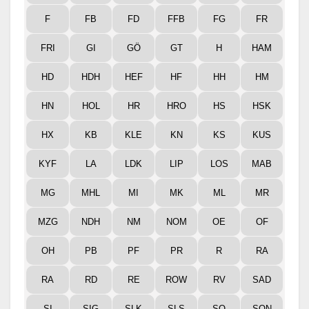
F
FB
FD
FFB
FG
FR
FRI
GI
GÖ
GT
H
HAM
HD
HDH
HEF
HF
HH
HM
HN
HOL
HR
HRO
HS
HSK
HX
KB
KLE
KN
KS
KUS
KYF
LA
LDK
LIP
LOS
MAB
MG
MHL
MI
MK
ML
MR
MZG
NDH
NM
NOM
OE
OF
OH
PB
PF
PR
R
RA
RA
RD
RE
ROW
RV
SAD
SI
SIG
SLK
SLS
SO
SON