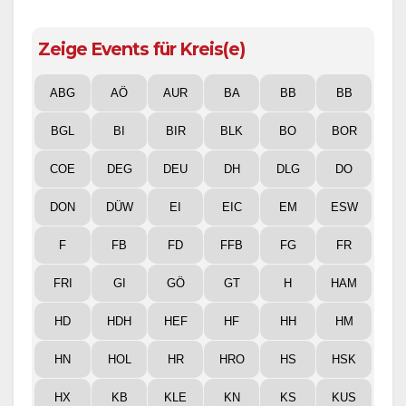
Zeige Events für Kreis(e)
ABG
AÖ
AUR
BA
BB
BB
BGL
BI
BIR
BLK
BO
BOR
COE
DEG
DEU
DH
DLG
DO
DON
DÜW
EI
EIC
EM
ESW
F
FB
FD
FFB
FG
FR
FRI
GI
GÖ
GT
H
HAM
HD
HDH
HEF
HF
HH
HM
HN
HOL
HR
HRO
HS
HSK
HX
KB
KLE
KN
KS
KUS