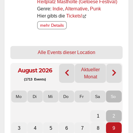
Reitplatz Mastholte (Getoese Festival)
Genre:
Indie
,
Alternative
,
Punk
Hier gibts die
Tickets!
mehr Details
Alle Events dieser Location
August 2026
Aktueller
Monat
(1713 Events)
Mo
Di
Mi
Do
Fr
Sa
So
1
2
3
4
5
6
7
8
9