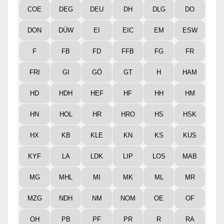
COE
DEG
DEU
DH
DLG
DO
DON
DÜW
EI
EIC
EM
ESW
F
FB
FD
FFB
FG
FR
FRI
GI
GÖ
GT
H
HAM
HD
HDH
HEF
HF
HH
HM
HN
HOL
HR
HRO
HS
HSK
HX
KB
KLE
KN
KS
KUS
KYF
LA
LDK
LIP
LOS
MAB
MG
MHL
MI
MK
ML
MR
MZG
NDH
NM
NOM
OE
OF
OH
PB
PF
PR
R
RA