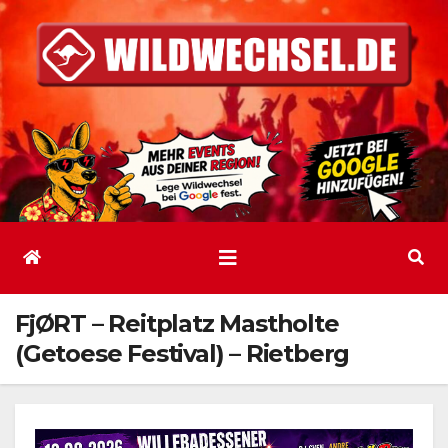
Zum
Inhalt
springen
FjØRT – Reitplatz Mastholte
(Getoese Festival) – Rietberg