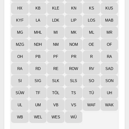
HX
KB
KLE
KN
KS
KUS
KYF
LA
LDK
LIP
LOS
MAB
MG
MHL
MI
MK
ML
MR
MZG
NDH
NM
NOM
OE
OF
OH
PB
PF
PR
R
RA
RA
RD
RE
ROW
RV
SAD
SI
SIG
SLK
SLS
SO
SON
SÜW
TF
TÖL
TS
TÜ
UH
UL
UM
VB
VS
WAF
WAK
WB
WEL
WES
WÜ