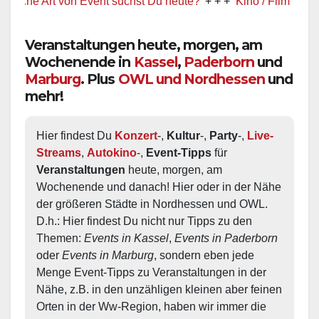
 Art von Event suchst Du heute?
+ + +
Kino / Film
+ + +
Ww pr
Veranstaltungen heute, morgen, am
Wochenende in
Kassel
,
Paderborn
und
Marburg
. Plus
OWL und Nordhessen
und
mehr!
Hier findest Du 
Konzert
-, 
Kultur
-, 
Party
-, 
Live-
Streams
, 
Autokino
-, 
Event-Tipps
 für 
Veranstaltungen
 heute, morgen, am 
Wochenende und danach! Hier oder in der Nähe 
der größeren Städte in Nordhessen und OWL.  
D.h.: Hier findest Du nicht nur Tipps zu den 
Themen: 
Events in Kassel
, 
Events in Paderborn
oder 
Events in Marburg
, sondern eben jede 
Menge Event-Tipps zu Veranstaltungen in der 
Nähe, z.B. in den unzähligen kleinen aber feinen 
Orten in der Ww-Region, haben wir immer die 