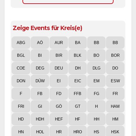
Zeige Events für Kreis(e)
ABG
AÖ
AUR
BA
BB
BB
BGL
BI
BIR
BLK
BO
BOR
COE
DEG
DEU
DH
DLG
DO
DON
DÜW
EI
EIC
EM
ESW
F
FB
FD
FFB
FG
FR
FRI
GI
GÖ
GT
H
HAM
HD
HDH
HEF
HF
HH
HM
HN
HOL
HR
HRO
HS
HSK