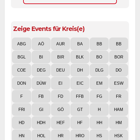
Zeige Events für Kreis(e)
ABG
AÖ
AUR
BA
BB
BB
BGL
BI
BIR
BLK
BO
BOR
COE
DEG
DEU
DH
DLG
DO
DON
DÜW
EI
EIC
EM
ESW
F
FB
FD
FFB
FG
FR
FRI
GI
GÖ
GT
H
HAM
HD
HDH
HEF
HF
HH
HM
HN
HOL
HR
HRO
HS
HSK