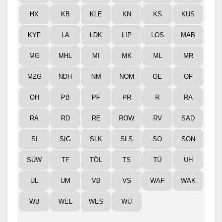
HX
KB
KLE
KN
KS
KUS
KYF
LA
LDK
LIP
LOS
MAB
MG
MHL
MI
MK
ML
MR
MZG
NDH
NM
NOM
OE
OF
OH
PB
PF
PR
R
RA
RA
RD
RE
ROW
RV
SAD
SI
SIG
SLK
SLS
SO
SON
SÜW
TF
TÖL
TS
TÜ
UH
UL
UM
VB
VS
WAF
WAK
WB
WEL
WES
WÜ