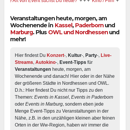
rt von Event suchst Du heute?
+ + +
Kino / Film
+ + +
Ww präs
Veranstaltungen heute, morgen, am
Wochenende in
Kassel
,
Paderborn
und
Marburg
. Plus
OWL und Nordhessen
und
mehr!
Hier findest Du 
Konzert
-, 
Kultur
-, 
Party
-, 
Live-
Streams
, 
Autokino
-, 
Event-Tipps
 für 
Veranstaltungen
 heute, morgen, am 
Wochenende und danach! Hier oder in der Nähe 
der größeren Städte in Nordhessen und OWL.  
D.h.: Hier findest Du nicht nur Tipps zu den 
Themen: 
Events in Kassel
, 
Events in Paderborn
oder 
Events in Marburg
, sondern eben jede 
Menge Event-Tipps zu Veranstaltungen in der 
Nähe, z.B. in den unzähligen kleinen aber feinen 
Orten in der Ww-Region, haben wir immer die 