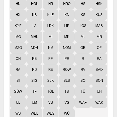
HN
HOL
HR
HRO
HS
HSK
HX
KB
KLE
KN
KS
KUS
KYF
LA
LDK
LIP
LOS
MAB
MG
MHL
MI
MK
ML
MR
MZG
NDH
NM
NOM
OE
OF
OH
PB
PF
PR
R
RA
RA
RD
RE
ROW
RV
SAD
SI
SIG
SLK
SLS
SO
SON
SÜW
TF
TÖL
TS
TÜ
UH
UL
UM
VB
VS
WAF
WAK
WB
WEL
WES
WÜ