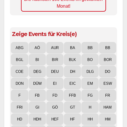
Monat!
Zeige Events für Kreis(e)
ABG
AÖ
AUR
BA
BB
BB
BGL
BI
BIR
BLK
BO
BOR
COE
DEG
DEU
DH
DLG
DO
DON
DÜW
EI
EIC
EM
ESW
F
FB
FD
FFB
FG
FR
FRI
GI
GÖ
GT
H
HAM
HD
HDH
HEF
HF
HH
HM