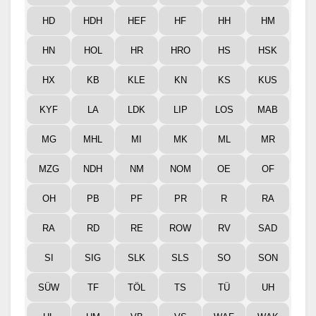
HD
HDH
HEF
HF
HH
HM
HN
HOL
HR
HRO
HS
HSK
HX
KB
KLE
KN
KS
KUS
KYF
LA
LDK
LIP
LOS
MAB
MG
MHL
MI
MK
ML
MR
MZG
NDH
NM
NOM
OE
OF
OH
PB
PF
PR
R
RA
RA
RD
RE
ROW
RV
SAD
SI
SIG
SLK
SLS
SO
SON
SÜW
TF
TÖL
TS
TÜ
UH