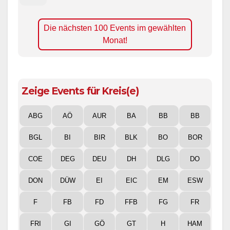
Die nächsten 100 Events im gewählten
Monat!
Zeige Events für Kreis(e)
ABG
AÖ
AUR
BA
BB
BB
BGL
BI
BIR
BLK
BO
BOR
COE
DEG
DEU
DH
DLG
DO
DON
DÜW
EI
EIC
EM
ESW
F
FB
FD
FFB
FG
FR
FRI
GI
GÖ
GT
H
HAM