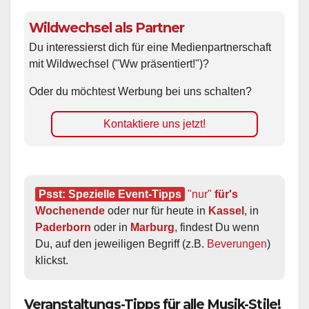
Wildwechsel als Partner
Du interessierst dich für eine Medienpartnerschaft
mit Wildwechsel ("Ww präsentiert!")?
Oder du möchtest Werbung bei uns schalten?
Kontaktiere uns jetzt!
Psst: Spezielle Event-Tipps
"nur"
 für's 
Wochenende
 oder nur für heute in 
Kassel
, in 
Paderborn
 oder in 
Marburg
, findest Du wenn 
Du, auf den jeweiligen Begriff (z.B. 
Beverungen
) 
klickst.
Veranstaltungs-Tipps für alle Musik-Stile!