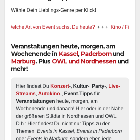
Wähle Dein Lieblings-Genre per Klick!
elche Art von Event suchst Du heute?
+ + +
Kino / Film
+ + +
Veranstaltungen heute, morgen, am
Wochenende in
Kassel
,
Paderborn
und
Marburg
. Plus
OWL und Nordhessen
und
mehr!
Hier findest Du 
Konzert
-, 
Kultur
-, 
Party
-, 
Live-
Streams
, 
Autokino
-, 
Event-Tipps
 für 
Veranstaltungen
 heute, morgen, am 
Wochenende und danach! Hier oder in der Nähe 
der größeren Städte in Nordhessen und OWL.  
D.h.: Hier findest Du nicht nur Tipps zu den 
Themen: 
Events in Kassel
, 
Events in Paderborn
oder 
Events in Marburg
, sondern eben jede 