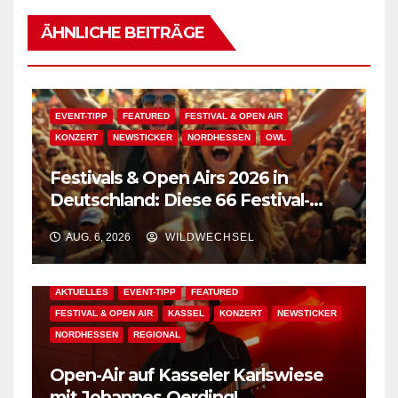
ÄHNLICHE BEITRÄGE
EVENT-TIPP
FEATURED
FESTIVAL & OPEN AIR
KONZERT
NEWSTICKER
NORDHESSEN
OWL
Festivals & Open Airs 2026 in
Deutschland: Diese 66 Festival-
Events warten auf Dich!
AUG. 6, 2026
WILDWECHSEL
AKTUELLES
EVENT-TIPP
FEATURED
FESTIVAL & OPEN AIR
KASSEL
KONZERT
NEWSTICKER
NORDHESSEN
REGIONAL
Open-Air auf Kasseler Karlswiese
mit Johannes Oerding!