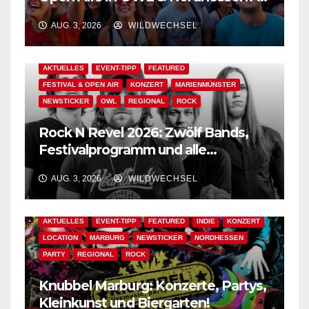
Der Ww-Festival-Planer!
AUG. 3, 2026
WILDWECHSEL
AKTUELLES
EVENT-TIPP
FEATURED
FESTIVAL & OPEN AIR
KONZERT
MARIENMÜNSTER
NEWSTICKER
OWL
REGIONAL
ROCK
Rock N Revel 2026: Zwölf Bands,
Festivalprogramm und alle
wichtigen Informationen!
AUG. 3, 2026
WILDWECHSEL
AKTUELLES
EVENT-TIPP
FEATURED
INDIE
KONZERT
LOCATION
MARBURG
NEWSTICKER
NORDHESSEN
PARTY
REGIONAL
ROCK
Knubbel Marburg: Konzerte, Partys,
Kleinkunst und Biergarten!