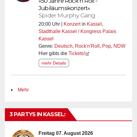
»50 Jahre Rock'n Roll -
Jubiläumskonzert«
Spider Murphy Gang
20:00 Uhr |
Konzert
in
Kassel
,
Stadthalle Kassel / Kongress Palais
Kassel
Genre:
Deutsch
,
Rock'n'Roll
,
Pop
,
NDW
Hier gibts die
Tickets!
mehr Details
Mehr
3 PARTYS IN KASSEL:
Freitag 07. August 2026