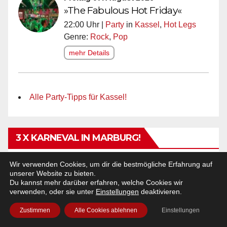
»The Fabulous Hot Friday«
22:00 Uhr |
Party
in
Kassel
,
Hot Legs
Genre:
Rock
,
Pop
mehr Details
Alle Party-Tipps für Kassel!
3 X KARNEVAL IN MARBURG!
Wir verwenden Cookies, um dir die bestmögliche Erfahrung auf
Alle Karneval-Tipps für Marburg!
unserer Website zu bieten.
Du kannst mehr darüber erfahren, welche Cookies wir
verwenden, oder sie unter
Einstellungen
deaktivieren.
Zustimmen
Alle Cookies ablehnen
Einstellungen
WW-FAN-ABO!