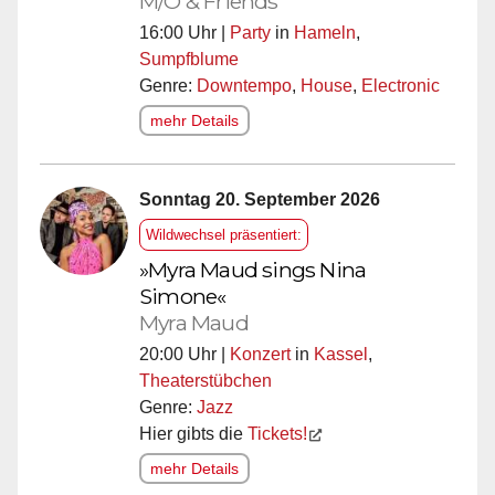
M/O & Friends
16:00 Uhr |
Party
in
Hameln
,
Sumpfblume
Genre:
Downtempo
,
House
,
Electronic
mehr Details
Sonntag 20. September 2026
Wildwechsel präsentiert:
»Myra Maud sings Nina
Simone«
Myra Maud
20:00 Uhr |
Konzert
in
Kassel
,
Theaterstübchen
Genre:
Jazz
Hier gibts die
Tickets!
mehr Details