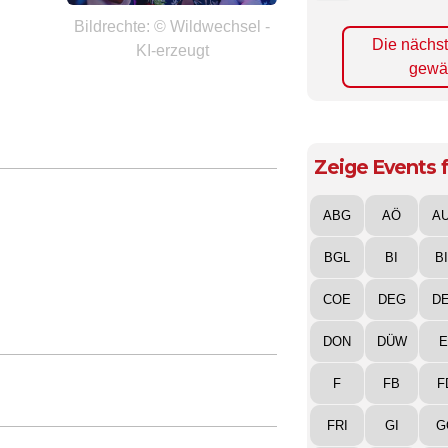
Bildrechte: © Wildwechsel -
Die nächs
KI-erzeugt
gewä
Zeige Events f
ABG
AÖ
A
BGL
BI
B
COE
DEG
D
DON
DÜW
E
F
FB
F
FRI
GI
G