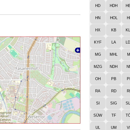
HD
HDH
H
HN
HOL
H
HX
KB
K
KYF
LA
L
MG
MHL
M
MZG
NDH
N
OH
PB
P
RA
RD
R
SI
SIG
S
SÜW
TF
T
UL
UM
V