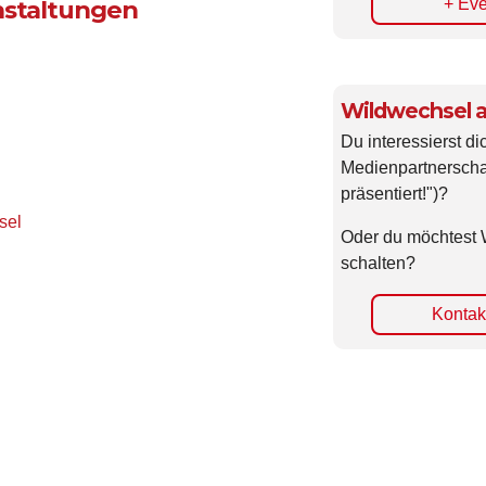
+ Eve
nstaltungen
Wildwechsel a
Du interessierst di
Medienpartnerscha
präsentiert!")?
sel
Oder du möchtest 
schalten?
Kontakt