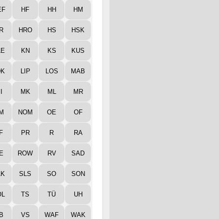
EF
HF
HH
HM
R
HRO
HS
HSK
LE
KN
KS
KUS
DK
LIP
LOS
MAB
I
MK
ML
MR
M
NOM
OE
OF
F
PR
R
RA
E
ROW
RV
SAD
LK
SLS
SO
SON
ÖL
TS
TÜ
UH
B
VS
WAF
WAK