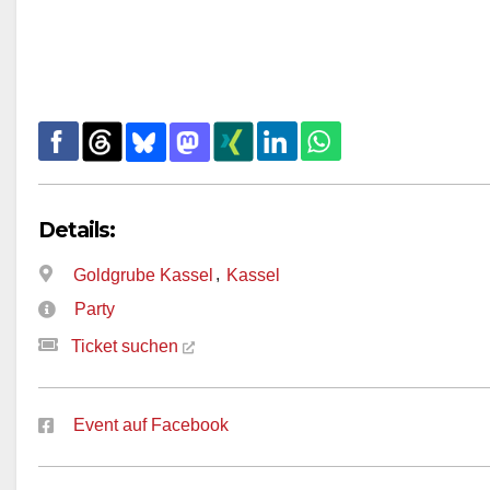
Details:
,
Goldgrube Kassel
Kassel
Party
Ticket suchen
Event auf Facebook