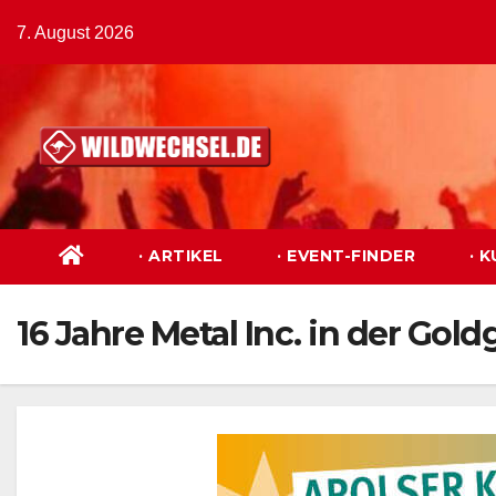
Zum
7. August 2026
Inhalt
springen
· ARTIKEL
· EVENT-FINDER
· 
16 Jahre Metal Inc. in der Gol