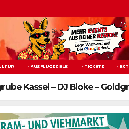
KULTUR
· AUSFLUGSZIELE
· TICKETS
· EX
dgrube Kassel – DJ Bloke – Goldg