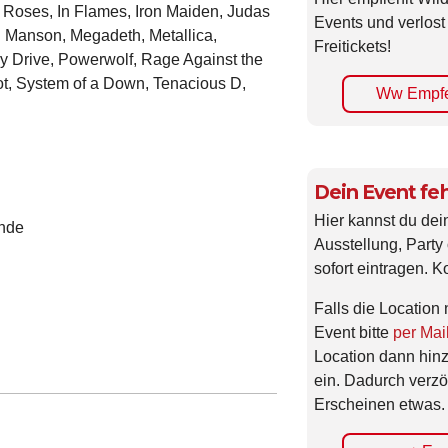
 Roses, In Flames, Iron Maiden, Judas
Events und verlost
n Manson, Megadeth, Metallica,
Freitickets!
y Drive, Powerwolf, Rage Against the
ot, System of a Down, Tenacious D,
Ww Empfe
Dein Event feh
Hier kannst du dei
ende
Ausstellung, Party 
sofort eintragen. K
Falls die Location 
Event bitte
per Mai
Location dann hin
ein. Dadurch verzö
Erscheinen etwas.