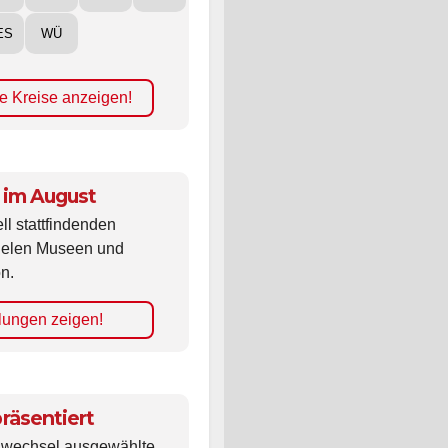
ES
WÜ
e Kreise anzeigen!
 im August
ll stattfindenden
vielen Museen und
n.
lungen zeigen!
räsentiert
ldwechsel ausgewählte