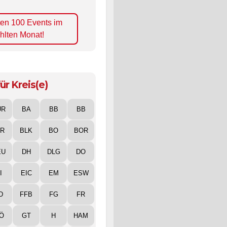
ten 100 Events im
hlten Monat!
ür Kreis(e)
UR
BA
BB
BB
IR
BLK
BO
BOR
EU
DH
DLG
DO
I
EIC
EM
ESW
D
FFB
FG
FR
Ö
GT
H
HAM