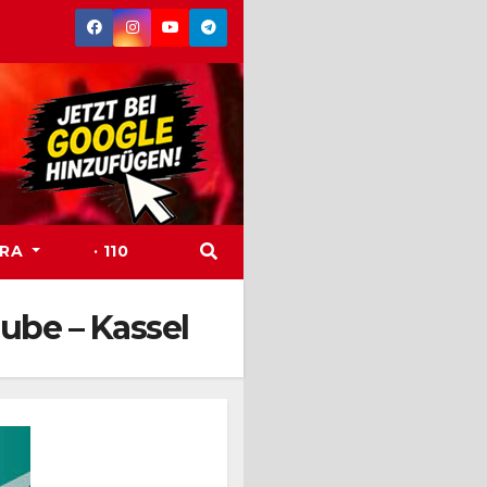
TRA
· 110
rube – Kassel