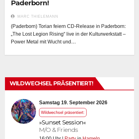
Paderborn!
MARC THIELEMANN
(Paderborn) Torian feiern CD-Release in Paderborn:
„The Lost Legion Rising“ live in der Kulturwerkstatt –
Power Metal mit Wucht und…
WILDWECHSEL PRÄSENTIERT!
Samstag 19. September 2026
Wildwechsel präsentiert:
»Sunset Session«
M/O & Friends
16:00 Uhr |
Party
in
Hameln
,