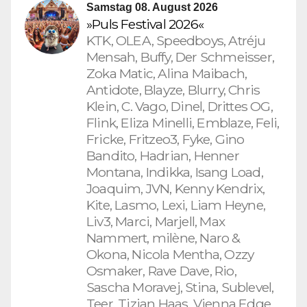
Samstag 08. August 2026
»Puls Festival 2026«
KTK, OLEA, Speedboys, Atréju
Mensah, Buffy, Der Schmeisser,
Zoka Matic, Alina Maibach,
Antidote, Blayze, Blurry, Chris
Klein, C. Vago, Dinel, Drittes OG,
Flink, Eliza Minelli, Emblaze, Feli,
Fricke, Fritzeo3, Fyke, Gino
Bandito, Hadrian, Henner
Montana, Indikka, Isang Load,
Joaquim, JVN, Kenny Kendrix,
Kite, Lasmo, Lexi, Liam Heyne,
Liv3, Marci, Marjell, Max
Nammert, milène, Naro &
Okona, Nicola Mentha, Ozzy
Osmaker, Rave Dave, Rio,
Sascha Moravej, Stina, Sublevel,
Teer, Tizian Haas, Vienna Edge