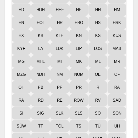
HD
HDH
HEF
HF
HH
HM
HN
HOL
HR
HRO
HS
HSK
HX
KB
KLE
KN
KS
KUS
KYF
LA
LDK
LIP
LOS
MAB
MG
MHL
MI
MK
ML
MR
MZG
NDH
NM
NOM
OE
OF
OH
PB
PF
PR
R
RA
RA
RD
RE
ROW
RV
SAD
SI
SIG
SLK
SLS
SO
SON
SÜW
TF
TÖL
TS
TÜ
UH