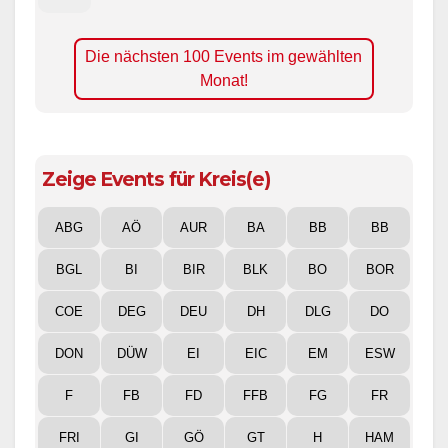
Die nächsten 100 Events im gewählten
Monat!
Zeige Events für Kreis(e)
ABG
AÖ
AUR
BA
BB
BB
BGL
BI
BIR
BLK
BO
BOR
COE
DEG
DEU
DH
DLG
DO
DON
DÜW
EI
EIC
EM
ESW
F
FB
FD
FFB
FG
FR
FRI
GI
GÖ
GT
H
HAM