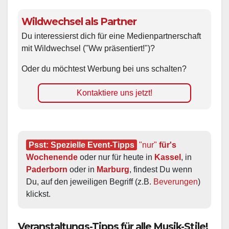
Wildwechsel als Partner
Du interessierst dich für eine Medienpartnerschaft
mit Wildwechsel ("Ww präsentiert!")?
Oder du möchtest Werbung bei uns schalten?
Kontaktiere uns jetzt!
Psst: Spezielle Event-Tipps
"nur"
 für's 
Wochenende
 oder nur für heute in 
Kassel
, in 
Paderborn
 oder in 
Marburg
, findest Du wenn 
Du, auf den jeweiligen Begriff (z.B. 
Beverungen
) 
klickst.
Veranstaltungs-Tipps für alle Musik-Stile!