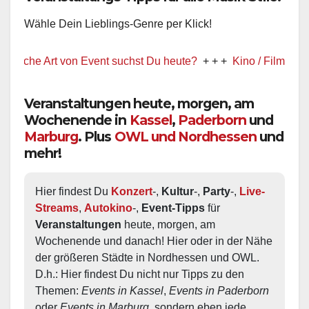
Wähle Dein Lieblings-Genre per Klick!
he Art von Event suchst Du heute?
+ + +
Kino / Film
+ + +
Veranstaltungen heute, morgen, am
Wochenende in
Kassel
,
Paderborn
und
Marburg
. Plus
OWL und Nordhessen
und
mehr!
Hier findest Du 
Konzert
-, 
Kultur
-, 
Party
-, 
Live-
Streams
, 
Autokino
-, 
Event-Tipps
 für 
Veranstaltungen
 heute, morgen, am 
Wochenende und danach! Hier oder in der Nähe 
der größeren Städte in Nordhessen und OWL.  
D.h.: Hier findest Du nicht nur Tipps zu den 
Themen: 
Events in Kassel
, 
Events in Paderborn
oder 
Events in Marburg
, sondern eben jede 