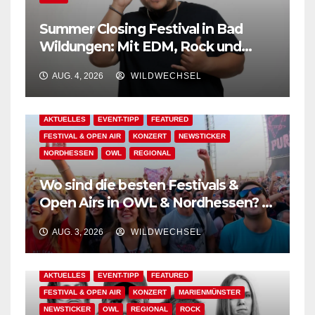
Summer Closing Festival in Bad
Wildungen: Mit EDM, Rock und
Festivalflair klingt der Sommer aus!
AUG. 4, 2026
WILDWECHSEL
AKTUELLES
EVENT-TIPP
FEATURED
FESTIVAL & OPEN AIR
KONZERT
NEWSTICKER
NORDHESSEN
OWL
REGIONAL
Wo sind die besten Festivals &
Open Airs in OWL & Nordhessen? –
Der Ww-Festival-Planer!
AUG. 3, 2026
WILDWECHSEL
AKTUELLES
EVENT-TIPP
FEATURED
FESTIVAL & OPEN AIR
KONZERT
MARIENMÜNSTER
NEWSTICKER
OWL
REGIONAL
ROCK