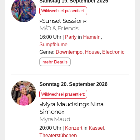
Samstag 19. September 2026
Wildwechsel präsentiert:
»Sunset Session«
M/O & Friends
16:00 Uhr |
Party
in
Hameln
,
Sumpfblume
Genre:
Downtempo
,
House
,
Electronic
mehr Details
Sonntag 20. September 2026
Wildwechsel präsentiert:
»Myra Maud sings Nina
Simone«
Myra Maud
20:00 Uhr |
Konzert
in
Kassel
,
Theaterstübchen