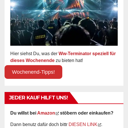
Hier siehst Du, was der
Ww-Terminator speziell für
dieses Wochenende
zu bieten hat!
Wochenend-Tipps!
JEDER KAUF HILFT UNS!
Du willst bei
Amazon
stöbern oder einkaufen?
Dann benutz dafür doch bittr
DIESEN LINK
.