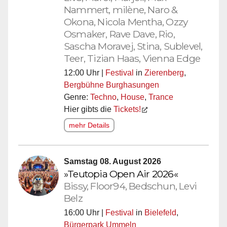
Nammert, milène, Naro &
Okona, Nicola Mentha, Ozzy
Osmaker, Rave Dave, Rio,
Sascha Moravej, Stina, Sublevel,
Teer, Tizian Haas, Vienna Edge
12:00 Uhr |
Festival
in
Zierenberg
,
Bergbühne Burghasungen
Genre:
Techno
,
House
,
Trance
Hier gibts die
Tickets!
mehr Details
Samstag 08. August 2026
»Teutopia Open Air 2026«
Bissy, Floor94, Bedschun, Levi
Belz
16:00 Uhr |
Festival
in
Bielefeld
,
Bürgerpark Ummeln