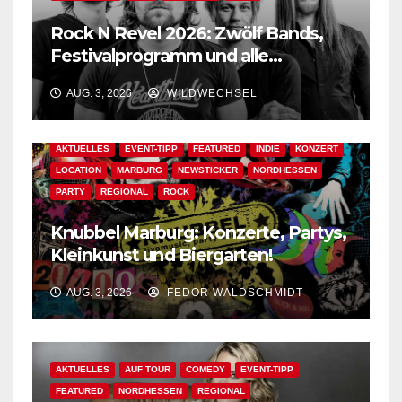
Rock N Revel 2026: Zwölf Bands,
Festivalprogramm und alle
wichtigen Informationen!
AUG. 3, 2026
WILDWECHSEL
AKTUELLES
EVENT-TIPP
FEATURED
INDIE
KONZERT
LOCATION
MARBURG
NEWSTICKER
NORDHESSEN
PARTY
REGIONAL
ROCK
Knubbel Marburg: Konzerte, Partys,
Kleinkunst und Biergarten!
AUG. 3, 2026
FEDOR WALDSCHMIDT
AKTUELLES
AUF TOUR
COMEDY
EVENT-TIPP
FEATURED
NORDHESSEN
REGIONAL