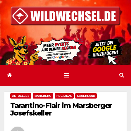
Zum
Inhalt
springen
AKTUELLES
MARSBERG
REGIONAL
SAUERLAND
Tarantino-Flair im Marsberger
Josefskeller