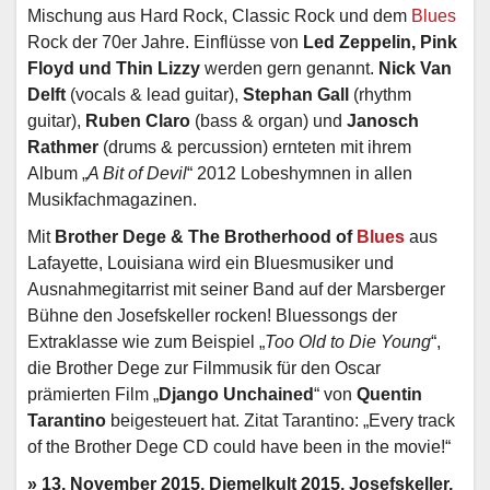
Mischung aus Hard Rock, Classic Rock und dem
Blues
Rock der 70er Jahre. Einflüsse von
Led Zeppelin, Pink
Floyd und Thin Lizzy
werden gern genannt.
Nick Van
Delft
(vocals & lead guitar),
Stephan Gall
(rhythm
guitar),
Ruben Claro
(bass & organ) und
Janosch
Rathmer
(drums & percussion) ernteten mit ihrem
Album „
A Bit of Devil
“ 2012 Lobeshymnen in allen
Musikfachmagazinen.
Mit
Brother Dege & The Brotherhood of
Blues
aus
Lafayette, Louisiana wird ein Bluesmusiker und
Ausnahmegitarrist mit seiner Band auf der Marsberger
Bühne den Josefskeller rocken! Bluessongs der
Extraklasse wie zum Beispiel „
Too Old to Die Young
“,
die Brother Dege zur Filmmusik für den Oscar
prämierten Film „
Django Unchained
“ von
Quentin
Tarantino
beigesteuert hat. Zitat Tarantino: „Every track
of the Brother Dege CD could have been in the movie!“
» 13. November 2015, Diemelkult 2015, Josefskeller,