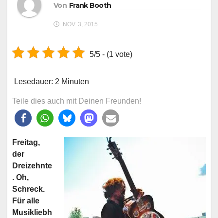
Von
Frank Booth
NOV. 3, 2015
5/5 - (1 vote)
Lesedauer:
2
Minuten
Teile dies auch mit Deinen Freunden!
Freitag,
der
Dreizehnte
. Oh,
Schreck.
Für alle
Musikliebh